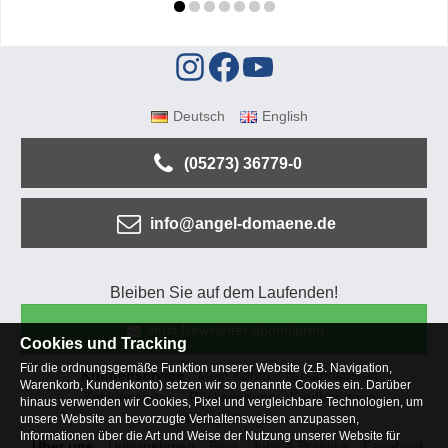
Deutsch
English
(05273) 36779-0
info@angel-domaene.de
Bleiben Sie auf dem Laufenden!
Jetzt Newsletter abonnieren
Cookies und Tracking
Für die ordnungsgemäße Funktion unserer Website (z.B. Navigation,
Kundenservice
Mein Konto
Versandkosten
Warenkorb, Kundenkonto) setzen wir so genannte Cookies ein. Darüber
Zahlungsarten
Rücksendung
Kaufberatung
hinaus verwenden wir Cookies, Pixel und vergleichbare Technologien, um
Häufige Fragen
unsere Website an bevorzugte Verhaltensweisen anzupassen,
Informationen über die Art und Weise der Nutzung unserer Website für
Über uns
Unternehmen
Blog
Jobs & Praktika
Facebook