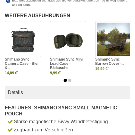
Bitte berücksichtigen Sie, dass sich die Verfügbarkeit über den Tag hinweg laufend
ändern kann.
WEITERE AUSFÜHRUNGEN
Shimano Sync
Shimano Sync Mini
Shimano Sync
Camera Case - Blei
Lead Case -
Barrow Cover -...
&...
Bleitasche
*
19,99 €
*
*
14,89 €
9,99 €
Details
FEATURES: SHIMANO SYNC SMALL MAGNETIC
POUCH
Starke magnetische Bivvy Wandbefestigung
Zugband zum Verschließen