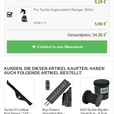
*
0,29 €
Pro Tackle Angelzubehör Reiniger 250ml
*
(23,96 € / l)
5,99 €
*
Gesamtpreis:
34,36 €
5
Artikel in den Warenkorb
KUNDEN, DIE DIESEN ARTIKEL KAUFTEN, HABEN
AUCH FOLGENDE ARTIKEL BESTELLT:
Tackle P*rn Blow
Roy Fishers
BAT-Tackle Rig-Bin
Rod Sleeve "145" -...
Streetfish Mat -...
Small 8cm - 6,5cm