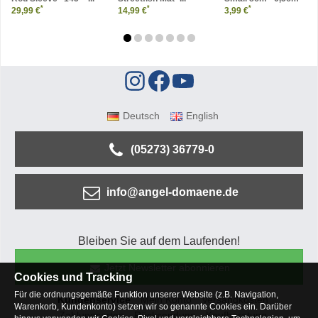
*
*
*
29,99 €
14,99 €
3,99 €
Deutsch
English
(05273) 36779-0
info@angel-domaene.de
Bleiben Sie auf dem Laufenden!
Jetzt Newsletter abonnieren
Cookies und Tracking
Für die ordnungsgemäße Funktion unserer Website (z.B. Navigation,
Kundenservice
Mein Konto
Versandkosten
Warenkorb, Kundenkonto) setzen wir so genannte Cookies ein. Darüber
Zahlungsarten
Rücksendung
Kaufberatung