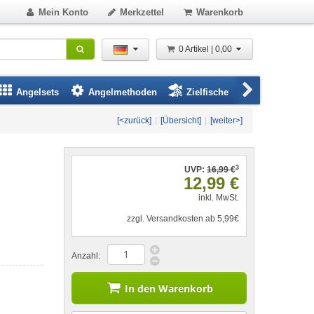
Mein Konto
Merkzettel
Warenkorb
0 Artikel | 0,00
Angelsets
Angelmethoden
Zielfische
Angelbeklei
[<zurück]
|
[Übersicht]
|
[weiter>]
3
UVP:
16,99 €
12,99 €
inkl. MwSt.
zzgl. Versandkosten ab 5,99€
Anzahl:
In den Warenkorb