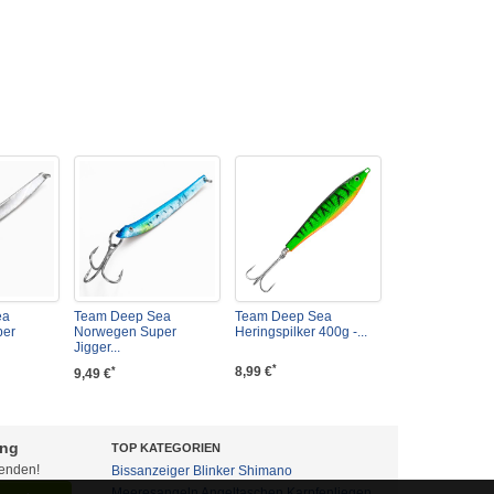
ea
Team Deep Sea
Team Deep Sea
per
Norwegen Super
Heringspilker 400g -...
Jigger...
*
8,99 €
*
9,49 €
ung
TOP KATEGORIEN
fenden!
Bissanzeiger
Blinker
Shimano
Meeresangeln
Angeltaschen
Karpfenliegen