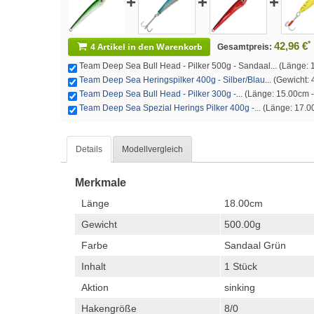
+
+
+
*
42,96 €
4 Artikel in den Warenkorb
Gesamtpreis:
Team Deep Sea Bull Head - Pilker 500g - Sandaal... (Länge: 1
Team Deep Sea Heringspilker 400g - Silber/Blau...
(Gewicht: 4
Team Deep Sea Bull Head - Pilker 300g -...
(Länge: 15.00cm - 
Team Deep Sea Spezial Herings Pilker 400g -...
(Länge: 17.00
Details
Modellvergleich
Merkmale
Länge
18.00cm
Gewicht
500.00g
Farbe
Sandaal Grün
Inhalt
1 Stück
Aktion
sinking
Hakengröße
8/0