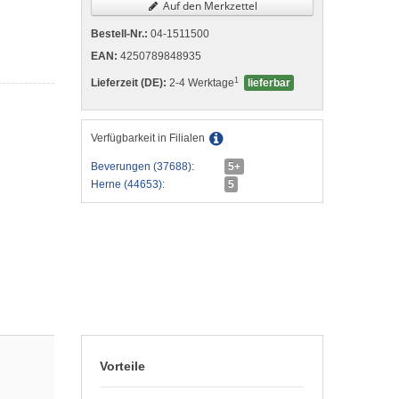
Auf den Merkzettel
Bestell-Nr.:
04-1511500
EAN:
4250789848935
1
Lieferzeit (DE):
2-4 Werktage
lieferbar
Verfügbarkeit in Filialen
Beverungen (37688):
5+
Herne (44653):
5
Vorteile