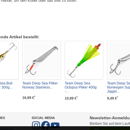
e Hände, um den Köder oder das Blei zu lösen.
de Artikel bestellt:
ea Bull
Team Deep Sea Pilker
Team Deep Sea
Team Deep S
 300g...
Norway Stainless...
Octopus Pilker 400g
Norwegen Su
-...
Jigger...
*
16,99 €
*
*
10,99 €
9,49 €
Newsletter-Anmeld
HES
SOCIAL MEDIA
Bleiben Sie auf dem Lau
elehrung