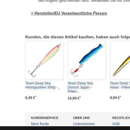
des Anglers geschleudert wird. Verwenden Sie nur Ihr
» Hersteller/EU Verantwortliche Person
Kunden, die diesen Artikel kauften, haben auch folgen
Team Deep Sea
Team Deep Sea
Team Deep S
Heringspilker 300g -...
Dorsch Jigger -
Head - Pilker
Pilker...
*
*
6,49 €
9,99 €
*
10,99 €
KUNDENSERVICE
ÜBER UNS
RECHTLIC
Mein Konto
Unternehmen
AGB
Versandkosten
Blog
Widerrufsb