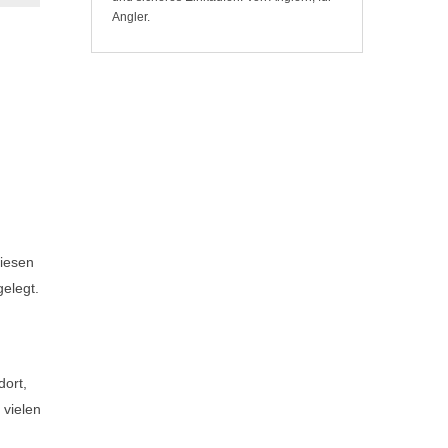
Angler.
diesen
gelegt.
dort,
 vielen