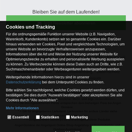
Bleiben Sie auf dem Laufenden!
Jetzt Newsletter abonnieren
Cookies und Tracking
Für die ordnungsgemäße Funktion unserer Website (z.B. Navigation,
Kundenservice
Mein Konto
Versandkosten
Warenkorb, Kundenkonto) setzen wir so genannte Cookies ein. Darüber
Zahlungsarten
Rücksendung
Kaufberatung
hinaus verwenden wir Cookies, Pixel und vergleichbare Technologien, um
Häufige Fragen
unsere Website an bevorzugte Verhaltensweisen anzupassen,
Informationen über die Art und Weise der Nutzung unserer Website für
Über uns
Unternehmen
Blog
Jobs & Praktika
Facebook
Optimierungszwecke zu erhalten und personalisierte Werbung ausspielen
Osterfeldsee
Archiv
Sitemap
Kontaktformular
zu können. Zu Werbezwecke können diese Daten auch an Dritte, wie z.B.
Suchmaschinenanbieter oder Werbeagenturen weitergegeben werden.
Rechtliches
AGB
Widerrufsbelehrung
Datenschutz
Weitergehende Informationen hierzu sind in unserer
Altbatterie-Entsorgung
Impressum
Datenschutzerklärung
bei dem Unterpunkt Cookies zu finden.
Bitte wählen Sie nachfolgend, welche Cookies gesetzt werden dürfen, und
Zur Desktop Webseite
bestätigen Sie dies durch "Auswahl bestätigen" oder akzeptieren Sie alle
* = Alle Preisangaben inkl. gesetzlicher MwSt. und zzgl.
Versandkosten
.
Cookies durch "Alle auswählen":
** = Die durchgestrichenen Preise entsprechen dem bisherigen Preis bei Angel-
Domäne.
Mehr Informationen
1
= Gilt für angegebenes Lieferland. Lieferzeiten für andere Länder siehe
Essentiell
Versandinfoseite.
Essentiell
Statistiken
Marketing
2
= ausgenommen Sonderpeise und preisgebundene Produkte.
Hierbei handelt es sich um Cookies, die für die Grundfunktionen unserer
Angel-Domäne der Angelsport Online-Shop Angelshop für Angelzubehör- und
Website erforderlich sind (z.B. Navigation, Warenkorb, Kundenkonto),
Outdoor-Ausrüstung!