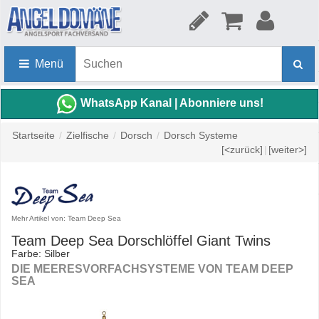
Menü
WhatsApp Kanal | Abonniere uns!
Startseite
/
Zielfische
/
Dorsch
/
Dorsch Systeme
[<zurück]
|
[weiter>]
Mehr Artikel von: Team Deep Sea
Team Deep Sea Dorschlöffel Giant Twins
Farbe: Silber
DIE MEERESVORFACHSYSTEME VON TEAM DEEP
SEA