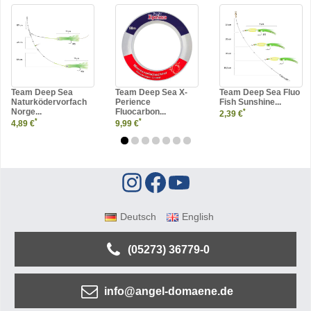
Team Deep Sea
Team Deep Sea X-
Team Deep Sea Fluo
Naturködervorfach
Perience
Fish Sunshine...
Norge...
Fluocarbon...
*
2,39 €
*
*
4,89 €
9,99 €
Deutsch
English
(05273) 36779-0
info@angel-domaene.de