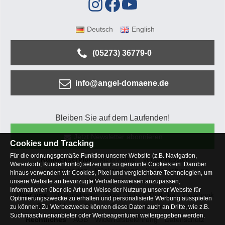
Deutsch
English
(05273) 36779-0
info@angel-domaene.de
Bleiben Sie auf dem Laufenden!
Jetzt Newsletter abonnieren
Cookies und Tracking
Für die ordnungsgemäße Funktion unserer Website (z.B. Navigation,
Kundenservice
Mein Konto
Versandkosten
Warenkorb, Kundenkonto) setzen wir so genannte Cookies ein. Darüber
Zahlungsarten
Rücksendung
Kaufberatung
hinaus verwenden wir Cookies, Pixel und vergleichbare Technologien, um
Häufige Fragen
unsere Website an bevorzugte Verhaltensweisen anzupassen,
Informationen über die Art und Weise der Nutzung unserer Website für
Über uns
Unternehmen
Blog
Jobs & Praktika
Facebook
Optimierungszwecke zu erhalten und personalisierte Werbung ausspielen
Osterfeldsee
Archiv
Sitemap
Kontaktformular
zu können. Zu Werbezwecke können diese Daten auch an Dritte, wie z.B.
Suchmaschinenanbieter oder Werbeagenturen weitergegeben werden.
Rechtliches
AGB
Widerrufsbelehrung
Datenschutz