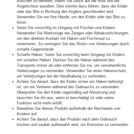
Büschen zu befreien, indem Sie Druck auf die Rute und die
Angelschnur ausüben. Dies könnte dazu führen, dass der Köder
oder das Blei in Richtung des Anglers geschleudert wird.
Verwenden Sie nur Ihre Hände, um den Köder oder das Blei zu
lösen.
Seien Sie vorsichtig im Umgang mit Fischen und Ködern.
Verwenden Sie Werkzeuge wie Zangen oder Abhakvorrichtungen,
um den direkten Kontakt mit Haken und Fischmaul zu
minimieren. So verringern Sie das Risiko von Verletzungen durch
scharfe Gegenstände.
Scharfe Haken: Seien Sie vorsichtig beim Umgang mit Ködern
mit scharfen Haken. Decken Sie die Haken während des
Transports immer ab oder entfernen Sie sie, um versehentliche
Verletzungen zu vermeiden. Verwenden Sie einen Hakenschutz,
um Verletzungen bei der Handhabung zu verhindern.
Achten Sie darauf, dass der Köder sicher am Haken befestigt
ist, um ein Verlieren während des Gebrauchs zu vermeiden.
Überprüfen Sie den Köder regelmäßig auf Abnutzung und
tauschen Sie ihn aus, wenn er beschädigt ist oder seine
Funktion nicht mehr erfüllt.
Bewahren Sie dieses Produkt außerhalb der Reichweite von
Kindern auf.
Achten Sie darauf, dass das Produkt nach dem Gebrauch
trocken und sauber aufbewahrt wird, um Korrosion zu vermeiden.