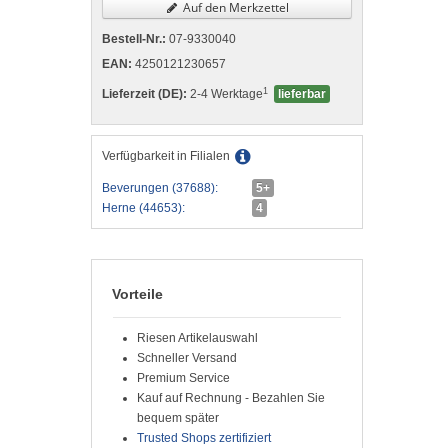
Auf den Merkzettel
Bestell-Nr.:
07-9330040
EAN:
4250121230657
1
Lieferzeit (DE):
2-4 Werktage
lieferbar
Verfügbarkeit in Filialen
Beverungen (37688):
5+
Herne (44653):
4
Vorteile
Riesen Artikelauswahl
Schneller Versand
Premium Service
Kauf auf Rechnung - Bezahlen Sie
bequem später
Trusted Shops zertifiziert