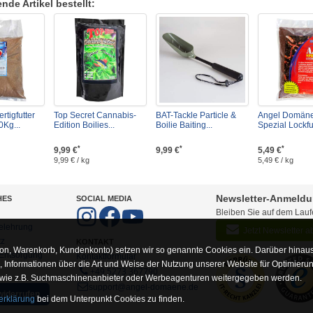
de Artikel bestellt:
rtigfutter
Top Secret Cannabis-
BAT-Tackle Particle &
Angel Domäne
0Kg...
Edition Boilies...
Boilie Baiting...
Spezial Lockfut
*
*
*
9,99 €
9,99 €
5,49 €
9,99 € / kg
5,49 € / kg
Newsletter-Anmeld
HES
SOCIAL MEDIA
Bleiben Sie auf dem Lau
elehrung
Jetzt Newsletter 
tz
KONTAKT
on, Warenkorb, Kundenkonto) setzen wir so genannte Cookies ein. Darüber hinaus
-Entsorgung
Kontaktformular
Informationen über die Art und Weise der Nutzung unserer Website für Optimieru
+49 5273 367790
 wie z.B. Suchmaschinenanbieter oder Werbeagenturen weitergegeben werden.
support@angel-domaene.de
widerrufen
erklärung
bei dem Unterpunkt Cookies zu finden.