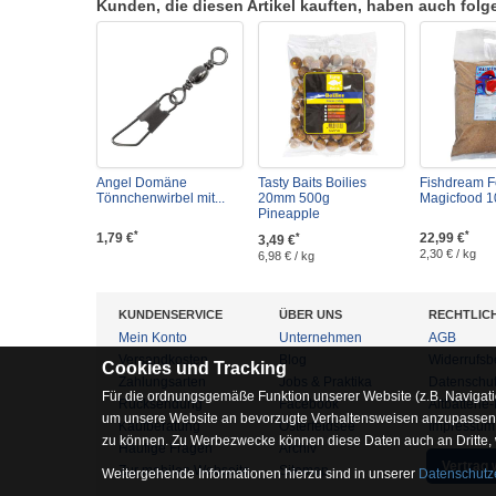
Kunden, die diesen Artikel kauften, haben auch folgen
Angel Domäne
Tasty Baits Boilies
Fishdream Fe
Tönnchenwirbel mit...
20mm 500g
Magicfood 1
Pineapple
*
*
1,79 €
22,99 €
*
3,49 €
2,30 € / kg
6,98 € / kg
KUNDENSERVICE
ÜBER UNS
RECHTLIC
Mein Konto
Unternehmen
AGB
Versandkosten
Blog
Widerrufsb
Cookies und Tracking
Zahlungsarten
Jobs & Praktika
Datenschu
Für die ordnungsgemäße Funktion unserer Website (z.B. Navigati
Rücksendung
Facebook
Altbatterie
um unsere Website an bevorzugte Verhaltensweisen anzupassen, 
Kaufberatung
Osterfeldsee
Impressum
zu können. Zu Werbezwecke können diese Daten auch an Dritte,
Häufige Fragen
Archiv
Vertrag 
Zur mobilen Webseite
Sitemap
Weitergehende Informationen hierzu sind in unserer
Datenschutz