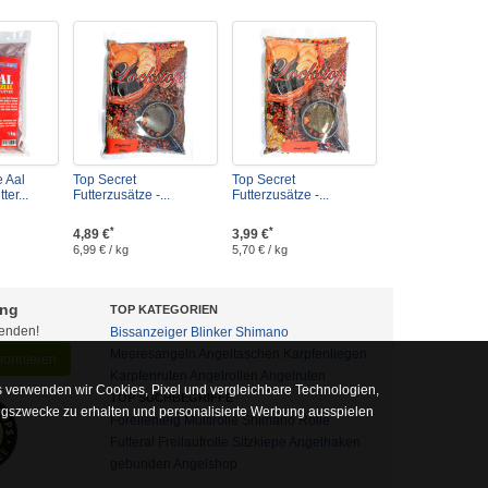
 Aal
Top Secret
Top Secret
ter...
Futterzusätze -...
Futterzusätze -...
*
*
4,89 €
3,99 €
6,99 € / kg
5,70 € / kg
ung
TOP KATEGORIEN
fenden!
Bissanzeiger
Blinker
Shimano
Meeresangeln
Angeltaschen
Karpfenliegen
abonnieren
Karpfenruten
Angelrollen
Angelruten
 verwenden wir Cookies, Pixel und vergleichbare Technologien,
TOP SUCHBEGRIFFE
ngszwecke zu erhalten und personalisierte Werbung ausspielen
Forellenteig
Multirolle
Shimano Rolle
Futteral
Freilaufrolle
Sitzkiepe
Angelhaken
gebunden
Angelshop