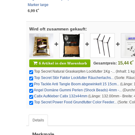
Marker large
*
6,99 €
Wird oft zusammen gekauft:
+
+
+
*
15,44 €
6 Artikel in den Warenkorb
Gesamtpreis:
Top Secret Natural Graskarpfen Lockfutter 1Kg -... (Inhalt: 1 k
Top Secret Stör Faktor Lockfutter Räucherlachs...
(Sorte: Räuc
Pro Tackle Anti Tangle Boom abgewinkelt 15 15cm...
(Länge: 1
Angel Domäne Gummi Perlen (Shock Beads) 4mm -...
(Durchm
Catix Aufkleber Catix 132x44mm
(Länge: 132.00mm - Breite:
Top Secret Power Food Grundfutter Color Feeder...
(Sorte: Col
Details
Merkmale