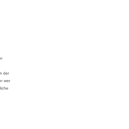
er
n der
er wer
liche