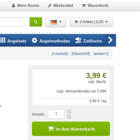
Mein Konto
Merkzettel
Warenkorb
0 Artikel | 0,00
Angelsets
Angelmethoden
Zielfische
Angelbeklei
[<zurück]
|
[Übersicht]
|
[weiter>]
3,99 €
inkl. MwSt.
zzgl. Versandkosten ab 5,99€
3,99 € / kg
-
Anzahl:
In den Warenkorb