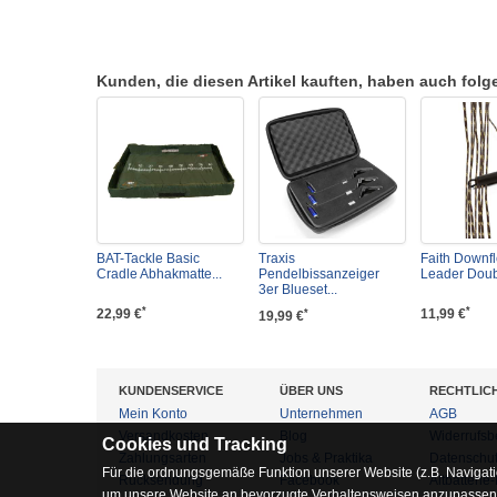
Kunden, die diesen Artikel kauften, haben auch folgen
BAT-Tackle Basic
Traxis
Faith Downfl
Cradle Abhakmatte...
Pendelbissanzeiger
Leader Doubl
3er Blueset...
*
*
22,99 €
11,99 €
*
19,99 €
KUNDENSERVICE
ÜBER UNS
RECHTLIC
Mein Konto
Unternehmen
AGB
Versandkosten
Blog
Widerrufsb
Cookies und Tracking
Zahlungsarten
Jobs & Praktika
Datenschu
Für die ordnungsgemäße Funktion unserer Website (z.B. Navigati
Rücksendung
Facebook
Altbatterie
um unsere Website an bevorzugte Verhaltensweisen anzupassen, 