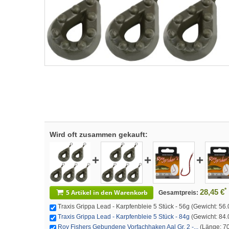
Wird oft zusammen gekauft:
+
+
+
*
28,45 €
5 Artikel in den Warenkorb
Gesamtpreis:
Traxis Grippa Lead - Karpfenbleie 5 Stück - 56g (Gewicht: 56.0
Traxis Grippa Lead - Karpfenbleie 5 Stück - 84g
(Gewicht: 84.0
Roy Fishers Gebundene Vorfachhaken Aal Gr. 2 -...
(Länge: 70