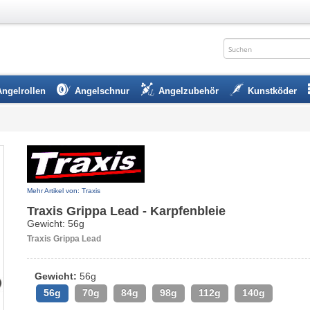
Angelrollen
Angelschnur
Angelzubehör
Kunstköder
Mehr Artikel von: Traxis
Traxis Grippa Lead - Karpfenbleie
Gewicht: 56g
Traxis Grippa Lead
Gewicht:
56g
56g
70g
84g
98g
112g
140g