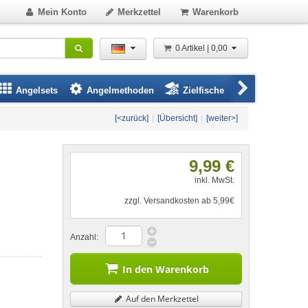
Mein Konto
Merkzettel
Warenkorb
0 Artikel | 0,00
Angelsets
Angelmethoden
Zielfische
Angelbeklei
[<zurück]
|
[Übersicht]
|
[weiter>]
9,99 €
inkl. MwSt.
zzgl. Versandkosten ab 5,99€
Anzahl:
In den Warenkorb
Auf den Merkzettel