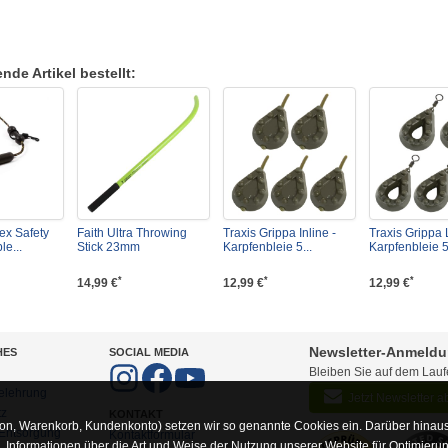
de Artikel bestellt:
ex Safety
Faith Ultra Throwing
Traxis Grippa Inline -
Traxis Grippa 
e...
Stick 23mm
Karpfenbleie 5...
Karpfenbleie 5.
*
*
*
14,99 €
12,99 €
12,99 €
Newsletter-Anmeld
HES
SOCIAL MEDIA
Bleiben Sie auf dem Lau
elehrung
Jetzt Newsletter 
tz
KONTAKT
on, Warenkorb, Kundenkonto) setzen wir so genannte Cookies ein. Darüber hinaus
-Entsorgung
Kontaktformular
Informationen über die Art und Weise der Nutzung unserer Website für Optimieru