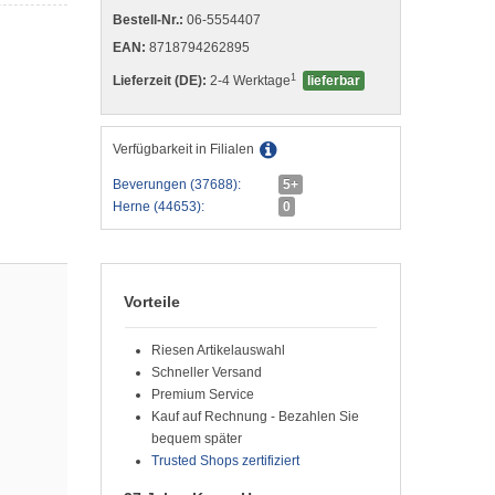
Bestell-Nr.:
06-5554407
EAN:
8718794262895
1
Lieferzeit (DE):
2-4 Werktage
lieferbar
Verfügbarkeit in Filialen
Beverungen (37688):
5+
Herne (44653):
0
Vorteile
Riesen Artikelauswahl
Schneller Versand
Premium Service
Kauf auf Rechnung - Bezahlen Sie
bequem später
Trusted Shops zertifiziert