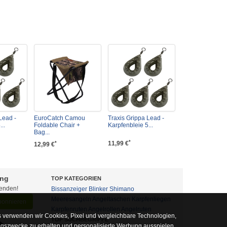
Lead -
EuroCatch Camou
Traxis Grippa Lead -
..
Foldable Chair +
Karpfenbleie 5...
Bag...
*
11,99 €
*
12,99 €
ung
TOP KATEGORIEN
fenden!
Bissanzeiger
Blinker
Shimano
Meeresangeln
Angeltaschen
Karpfenliegen
abonnieren
Karpfenruten
Angelrollen
Angelruten
 verwenden wir Cookies, Pixel und vergleichbare Technologien,
TOP SUCHBEGRIFFE
ngszwecke zu erhalten und personalisierte Werbung ausspielen