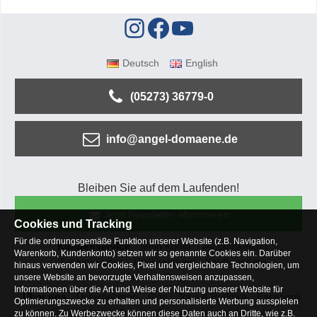
Deutsch
English
(05273) 36779-0
info@angel-domaene.de
Bleiben Sie auf dem Laufenden!
Jetzt Newsletter abonnieren
Cookies und Tracking
Für die ordnungsgemäße Funktion unserer Website (z.B. Navigation,
Kundenservice
Mein Konto
Versandkosten
Warenkorb, Kundenkonto) setzen wir so genannte Cookies ein. Darüber
Zahlungsarten
Rücksendung
Kaufberatung
hinaus verwenden wir Cookies, Pixel und vergleichbare Technologien, um
Häufige Fragen
unsere Website an bevorzugte Verhaltensweisen anzupassen,
Informationen über die Art und Weise der Nutzung unserer Website für
Über uns
Unternehmen
Blog
Jobs & Praktika
Facebook
Optimierungszwecke zu erhalten und personalisierte Werbung ausspielen
Osterfeldsee
Archiv
Sitemap
Kontaktformular
zu können. Zu Werbezwecke können diese Daten auch an Dritte, wie z.B.