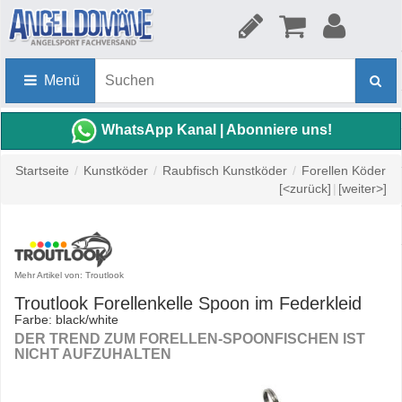
Menü
WhatsApp Kanal | Abonniere uns!
Startseite
/
Kunstköder
/
Raubfisch Kunstköder
/
Forellen Köder
[<zurück]
|
[weiter>]
Mehr Artikel von: Troutlook
Troutlook Forellenkelle Spoon im Federkleid
Farbe: black/white
DER TREND ZUM FORELLEN-SPOONFISCHEN IST
NICHT AUFZUHALTEN