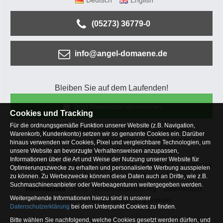
Deutsch
English
(05273) 36779-0
info@angel-domaene.de
Bleiben Sie auf dem Laufenden!
Jetzt Newsletter abonnieren
Cookies und Tracking
Für die ordnungsgemäße Funktion unserer Website (z.B. Navigation,
Kundenservice
Mein Konto
Versandkosten
Warenkorb, Kundenkonto) setzen wir so genannte Cookies ein. Darüber
Zahlungsarten
Rücksendung
Kaufberatung
hinaus verwenden wir Cookies, Pixel und vergleichbare Technologien, um
Häufige Fragen
unsere Website an bevorzugte Verhaltensweisen anzupassen,
Informationen über die Art und Weise der Nutzung unserer Website für
Über uns
Unternehmen
Blog
Jobs & Praktika
Facebook
Optimierungszwecke zu erhalten und personalisierte Werbung ausspielen
Osterfeldsee
Archiv
Sitemap
Kontaktformular
zu können. Zu Werbezwecke können diese Daten auch an Dritte, wie z.B.
Suchmaschinenanbieter oder Werbeagenturen weitergegeben werden.
Rechtliches
AGB
Widerrufsbelehrung
Datenschutz
Weitergehende Informationen hierzu sind in unserer
Altbatterie-Entsorgung
Impressum
Datenschutzerklärung
bei dem Unterpunkt Cookies zu finden.
Bitte wählen Sie nachfolgend, welche Cookies gesetzt werden dürfen, und