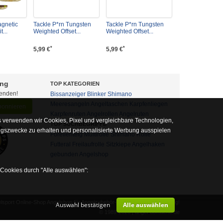
agnetic
Tackle P*rn Tungsten
Tackle P*rn Tungsten
...
Weighted Offset...
Weighted Offset...
*
*
5,99 €
5,99 €
ung
TOP KATEGORIEN
fenden!
Bissanzeiger
Blinker
Shimano
Meeresangeln
Angeltaschen
Karpfenliegen
abonnieren
Karpfenruten
Angelrollen
Angelruten
 verwenden wir Cookies, Pixel und vergleichbare Technologien,
TOP SUCHBEGRIFFE
ngszwecke zu erhalten und personalisierte Werbung ausspielen
Forellenteig
Multirolle
Shimano Rolle
Futteral
Freilaufrolle
Sitzkiepe
Angelhaken
gebunden
Angelshop
 Cookies durch "Alle auswählen":
sport Online-Shop Angelshop für Angelzubehör- und Outdoor-Ausrüstung!
Auswahl bestätigen
Alle auswählen
alb auf diese nicht verzichtet werden kann
© 1989-2026 | angel-domaene.de