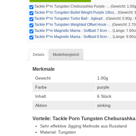
Tackle P*rn Tungsten Cheburashka Purple -... (Gewicht: 1.00g - 
Tackle P*rn Tungsten Bullet Weight Purple 1/8oz...
(Gewicht: 3.
Tackle P*rn Tungsten Turbo Ball - Jigkopf...
(Gewicht: 0.90g - F
Tackle P*rn Tungsten Weighted Offset Hook -...
(Gewicht: 2.70g
Tackle P*rn Magnetic Mama - Softbait 7.6cm -...
(Länge: 7.60cm
Tackle P*rn Magnetic Mama - Softbait 9.9cm -...
(Länge: 9.90cm
Details
Modellvergleich
Merkmale
Gewicht
1.00g
Farbe
purple
Inhalt
6 Stück
Aktion
sinking
Vorteile: Tackle Porn Tungsten Cheburashka
Sehr effektive Jigging Methode aus Russland
Material: Tungsten