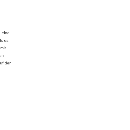
 eine
ls es
 mit
ten
auf den