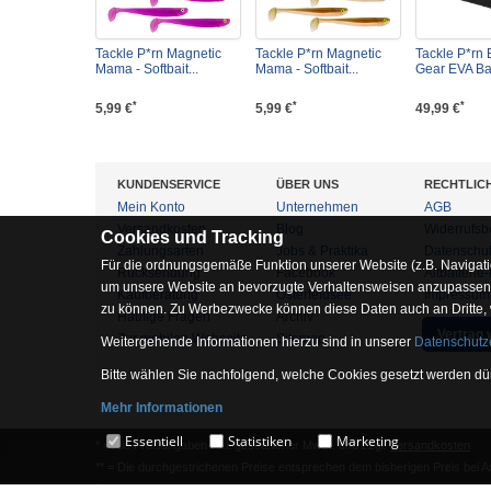
Tackle P*rn Magnetic
Tackle P*rn Magnetic
Tackle P*rn
Mama - Softbait...
Mama - Softbait...
Gear EVA Ba
*
*
*
5,99 €
5,99 €
49,99 €
KUNDENSERVICE
ÜBER UNS
RECHTLIC
Mein Konto
Unternehmen
AGB
Versandkosten
Blog
Widerrufsb
Cookies und Tracking
Zahlungsarten
Jobs & Praktika
Datenschu
Für die ordnungsgemäße Funktion unserer Website (z.B. Navigati
Rücksendung
Facebook
Altbatterie
um unsere Website an bevorzugte Verhaltensweisen anzupassen, 
Kaufberatung
Osterfeldsee
Impressum
zu können. Zu Werbezwecke können diese Daten auch an Dritte,
Häufige Fragen
Archiv
Vertrag 
Zur mobilen Webseite
Sitemap
Weitergehende Informationen hierzu sind in unserer
Datenschutz
Bitte wählen Sie nachfolgend, welche Cookies gesetzt werden dür
Mehr Informationen
Essentiell
Essentiell
Statistiken
Marketing
* = Alle Preisangaben inkl. gesetzlicher MwSt. und zzgl.
Versandkosten
.
Hierbei handelt es sich um Cookies, die für die Grundfunktionen 
** = Die durchgestrichenen Preise entsprechen dem bisherigen Preis bei 
1
= Gilt für angegebenes Lieferland. Lieferzeiten für andere Länder siehe
Ve