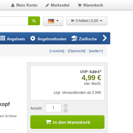
Mein Konto
Merkzettel
Warenkorb
0 Artikel | 0,00
Angelsets
Angelmethoden
Zielfische
Angelbeklei
[<zurück]
|
[Übersicht]
|
[weiter>]
3
UVP:
5,00 €
4,99 €
inkl. MwSt.
zzgl. Versandkosten ab 5,99€
kopf
Anzahl:
hen Schnur
In den Warenkorb