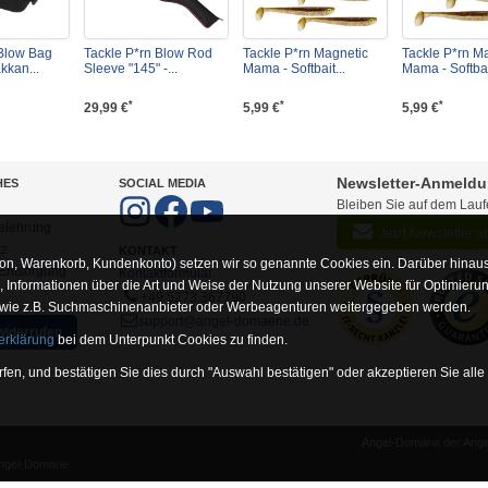
 Blow Bag
Tackle P*rn Blow Rod
Tackle P*rn Magnetic
Tackle P*rn M
kkan...
Sleeve "145" -...
Mama - Softbait...
Mama - Softbait
*
*
*
29,99 €
5,99 €
5,99 €
Newsletter-Anmeld
HES
SOCIAL MEDIA
Bleiben Sie auf dem Lau
elehrung
Jetzt Newsletter 
tz
KONTAKT
on, Warenkorb, Kundenkonto) setzen wir so genannte Cookies ein. Darüber hinaus
-Entsorgung
Kontaktformular
Informationen über die Art und Weise der Nutzung unserer Website für Optimieru
+49 5273 367790
 wie z.B. Suchmaschinenanbieter oder Werbeagenturen weitergegeben werden.
support@angel-domaene.de
widerrufen
erklärung
bei dem Unterpunkt Cookies zu finden.
fen, und bestätigen Sie dies durch "Auswahl bestätigen" oder akzeptieren Sie alle
Angel-Domäne der Angel
unserer Website erforderlich sind (z.B. Navigation, Warenkorb, Kundenkonto), wesh
Angel-Domäne.
rsandinfoseite.