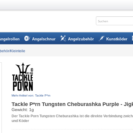
Angelrollen
Angelschnur
Angelzubehör
Kunstköder
ubehör/Kleinteile
Mehr Artikel von: Tackle P*rn
Tackle P*rn Tungsten Cheburashka Purple - Jig
Gewicht: 1g
Der Tackle Porn Tungsten Cheburashka ist die direkte Verbindung zwic
und Köder