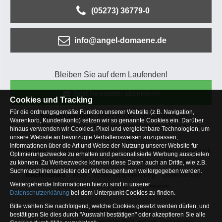
(05273) 36779-0
info@angel-domaene.de
Bleiben Sie auf dem Laufenden!
Jetzt Newsletter abonnieren
Cookies und Tracking
Für die ordnungsgemäße Funktion unserer Website (z.B. Navigation,
Kundenservice
Mein Konto
Versandkosten
Warenkorb, Kundenkonto) setzen wir so genannte Cookies ein. Darüber
Zahlungsarten
Rücksendung
Kaufberatung
hinaus verwenden wir Cookies, Pixel und vergleichbare Technologien, um
Häufige Fragen
unsere Website an bevorzugte Verhaltensweisen anzupassen,
Informationen über die Art und Weise der Nutzung unserer Website für
Über uns
Unternehmen
Blog
Jobs & Praktika
Facebook
Optimierungszwecke zu erhalten und personalisierte Werbung ausspielen
Osterfeldsee
Archiv
Sitemap
Kontaktformular
zu können. Zu Werbezwecke können diese Daten auch an Dritte, wie z.B.
Suchmaschinenanbieter oder Werbeagenturen weitergegeben werden.
Rechtliches
AGB
Widerrufsbelehrung
Datenschutz
Weitergehende Informationen hierzu sind in unserer
Altbatterie-Entsorgung
Impressum
Datenschutzerklärung
bei dem Unterpunkt Cookies zu finden.
Bitte wählen Sie nachfolgend, welche Cookies gesetzt werden dürfen, und
Zur Desktop Webseite
bestätigen Sie dies durch "Auswahl bestätigen" oder akzeptieren Sie alle
* = Alle Preisangaben inkl. gesetzlicher MwSt. und zzgl.
Versandkosten
.