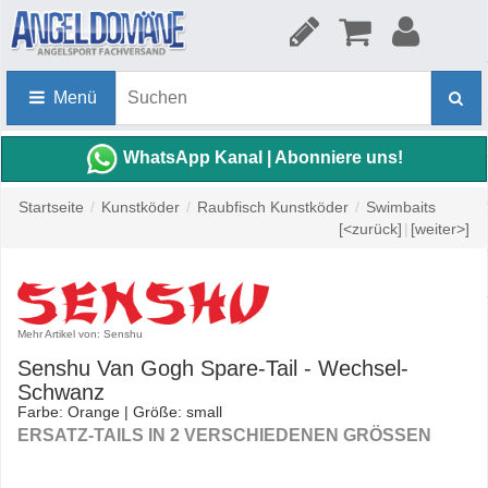
Menü
WhatsApp Kanal | Abonniere uns!
Startseite
/
Kunstköder
/
Raubfisch Kunstköder
/
Swimbaits
[<zurück]
|
[weiter>]
Mehr Artikel von: Senshu
Senshu Van Gogh Spare-Tail - Wechsel-
Schwanz
Farbe: Orange | Größe: small
ERSATZ-TAILS IN 2 VERSCHIEDENEN GRÖSSEN