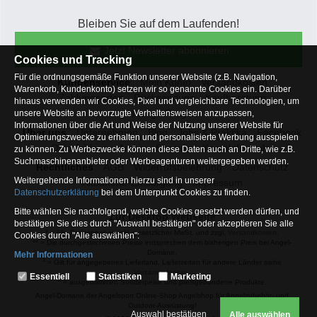
Bleiben Sie auf dem Laufenden!
Jetzt Newsletter abonnieren
Cookies und Tracking
Für die ordnungsgemäße Funktion unserer Website (z.B. Navigation,
Kundenservice
Mein Konto
Versandkosten
Warenkorb, Kundenkonto) setzen wir so genannte Cookies ein. Darüber
Zahlungsarten
Rücksendung
Kaufberatung
hinaus verwenden wir Cookies, Pixel und vergleichbare Technologien, um
Häufige Fragen
unsere Website an bevorzugte Verhaltensweisen anzupassen,
Informationen über die Art und Weise der Nutzung unserer Website für
Über uns
Unternehmen
Blog
Jobs & Praktika
Facebook
Optimierungszwecke zu erhalten und personalisierte Werbung ausspielen
Osterfeldsee
Archiv
Sitemap
Kontaktformular
zu können. Zu Werbezwecke können diese Daten auch an Dritte, wie z.B.
Suchmaschinenanbieter oder Werbeagenturen weitergegeben werden.
Rechtliches
AGB
Widerrufsbelehrung
Datenschutz
Weitergehende Informationen hierzu sind in unserer
Altbatterie-Entsorgung
Impressum
Datenschutzerklärung
bei dem Unterpunkt Cookies zu finden.
Bitte wählen Sie nachfolgend, welche Cookies gesetzt werden dürfen, und
Zur Desktop Webseite
bestätigen Sie dies durch "Auswahl bestätigen" oder akzeptieren Sie alle
* = Alle Preisangaben inkl. gesetzlicher MwSt. und zzgl.
Versandkosten
.
Cookies durch "Alle auswählen":
** = Die durchgestrichenen Preise entsprechen dem bisherigen Preis bei Angel-
Domäne.
Mehr Informationen
1
= Gilt für angegebenes Lieferland. Lieferzeiten für andere Länder siehe
Essentiell
Versandinfoseite.
Essentiell
Statistiken
Marketing
2
= ausgenommen Sonderpeise und preisgebundene Produkte.
Hierbei handelt es sich um Cookies, die für die Grundfunktionen unserer
Angel-Domäne der Angelsport Online-Shop Angelshop für Angelzubehör- und
Website erforderlich sind (z.B. Navigation, Warenkorb, Kundenkonto),
Outdoor-Ausrüstung!
weshalb auf diese nicht verzichtet werden kann
Auswahl bestätigen
Alle auswählen