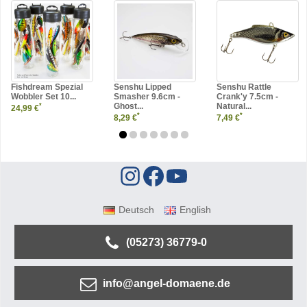
Fishdream Spezial
Senshu Lipped
Senshu Rattle
Wobbler Set 10...
Smasher 9.6cm -
Crank'y 7.5cm -
Ghost...
Natural...
*
24,99 €
*
*
8,29 €
7,49 €
Deutsch
English
(05273) 36779-0
info@angel-domaene.de