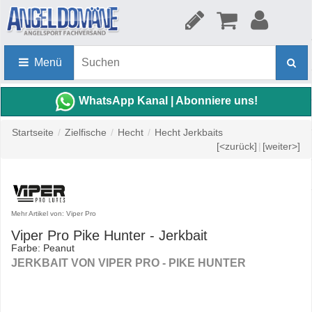
Menü
WhatsApp Kanal | Abonniere uns!
Startseite
/
Zielfische
/
Hecht
/
Hecht Jerkbaits
[<zurück]
|
[weiter>]
Mehr Artikel von: Viper Pro
Viper Pro Pike Hunter - Jerkbait
Farbe: Peanut
JERKBAIT VON VIPER PRO - PIKE HUNTER