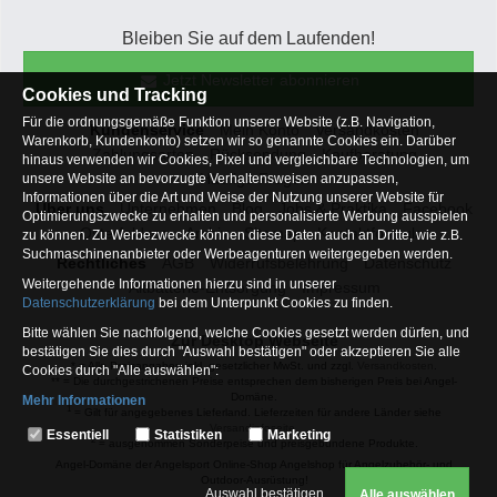
Bleiben Sie auf dem Laufenden!
Jetzt Newsletter abonnieren
Cookies und Tracking
Für die ordnungsgemäße Funktion unserer Website (z.B. Navigation,
Kundenservice
Mein Konto
Versandkosten
Warenkorb, Kundenkonto) setzen wir so genannte Cookies ein. Darüber
Zahlungsarten
Rücksendung
Kaufberatung
hinaus verwenden wir Cookies, Pixel und vergleichbare Technologien, um
Häufige Fragen
unsere Website an bevorzugte Verhaltensweisen anzupassen,
Informationen über die Art und Weise der Nutzung unserer Website für
Über uns
Unternehmen
Blog
Jobs & Praktika
Facebook
Optimierungszwecke zu erhalten und personalisierte Werbung ausspielen
Osterfeldsee
Archiv
Sitemap
Kontaktformular
zu können. Zu Werbezwecke können diese Daten auch an Dritte, wie z.B.
Suchmaschinenanbieter oder Werbeagenturen weitergegeben werden.
Rechtliches
AGB
Widerrufsbelehrung
Datenschutz
Weitergehende Informationen hierzu sind in unserer
Altbatterie-Entsorgung
Impressum
Datenschutzerklärung
bei dem Unterpunkt Cookies zu finden.
Bitte wählen Sie nachfolgend, welche Cookies gesetzt werden dürfen, und
Zur Desktop Webseite
bestätigen Sie dies durch "Auswahl bestätigen" oder akzeptieren Sie alle
* = Alle Preisangaben inkl. gesetzlicher MwSt. und zzgl.
Versandkosten
.
Cookies durch "Alle auswählen":
** = Die durchgestrichenen Preise entsprechen dem bisherigen Preis bei Angel-
Domäne.
Mehr Informationen
1
= Gilt für angegebenes Lieferland. Lieferzeiten für andere Länder siehe
Essentiell
Versandinfoseite.
Essentiell
Statistiken
Marketing
2
= ausgenommen Sonderpeise und preisgebundene Produkte.
Hierbei handelt es sich um Cookies, die für die Grundfunktionen unserer
Angel-Domäne der Angelsport Online-Shop Angelshop für Angelzubehör- und
Website erforderlich sind (z.B. Navigation, Warenkorb, Kundenkonto),
Outdoor-Ausrüstung!
weshalb auf diese nicht verzichtet werden kann
Auswahl bestätigen
Alle auswählen