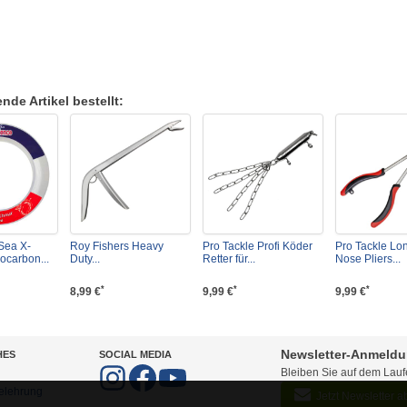
de Artikel bestellt:
Sea X-
Roy Fishers Heavy
Pro Tackle Profi Köder
Pro Tackle Lo
ocarbon...
Duty...
Retter für...
Nose Pliers...
*
*
*
8,99 €
9,99 €
9,99 €
Newsletter-Anmeld
HES
SOCIAL MEDIA
Bleiben Sie auf dem Lau
elehrung
Jetzt Newsletter 