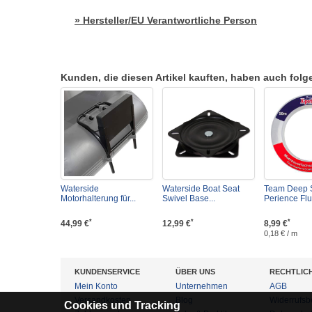
» Hersteller/EU Verantwortliche Person
Kunden, die diesen Artikel kauften, haben auch folgen
Waterside
Waterside Boat Seat
Team Deep 
Motorhalterung für...
Swivel Base...
Perience Flu
*
*
*
44,99 €
12,99 €
8,99 €
0,18 € / m
KUNDENSERVICE
ÜBER UNS
RECHTLIC
Mein Konto
Unternehmen
AGB
Versandkosten
Blog
Widerrufsb
Cookies und Tracking