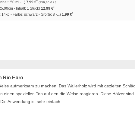
*
nhalt: 50 ml -...)
7,99 €
(159,80 € / l)
*
5.00cm - Inhalt: 1 Stück)
12,99 €
*
: 14kg - Farbe: schwarz - Größe: 8 -...)
1,99 €
en Rio Ebro
Welse aufmerksam zu machen. Das Wallerholz wird mit gezielten Schlä
 einen speziellen Ton auf den die Welse reagieren. Diese Hölzer sind
 Die Anwendung ist sehr einfach.