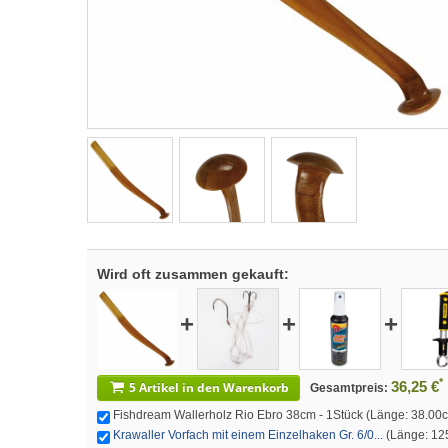
Wird oft zusammen gekauft:
+
+
+
*
36,25 €
5 Artikel in den Warenkorb
Gesamtpreis:
Fishdream Wallerholz Rio Ebro 38cm - 1Stück (Länge: 38.00cm
Krawaller Vorfach mit einem Einzelhaken Gr. 6/0...
(Länge: 125