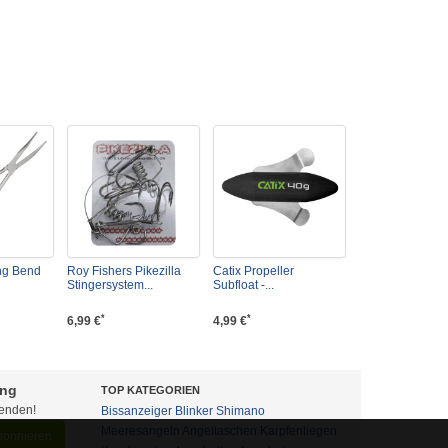
ng Bend
Roy Fishers Pikezilla
Catix Propeller
Stingersystem...
Subfloat -...
*
*
6,99 €
4,99 €
ung
TOP KATEGORIEN
fenden!
Bissanzeiger
Blinker
Shimano
Meeresangeln
Angeltaschen
Karpfenliegen
abonnieren