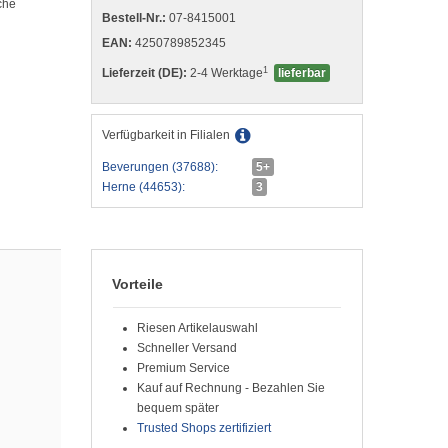
che
Bestell-Nr.:
07-8415001
EAN:
4250789852345
1
Lieferzeit (DE):
2-4 Werktage
lieferbar
Verfügbarkeit in Filialen
Beverungen (37688):
5+
Herne (44653):
3
Vorteile
Riesen Artikelauswahl
Schneller Versand
Premium Service
Kauf auf Rechnung - Bezahlen Sie
bequem später
Trusted Shops zertifiziert