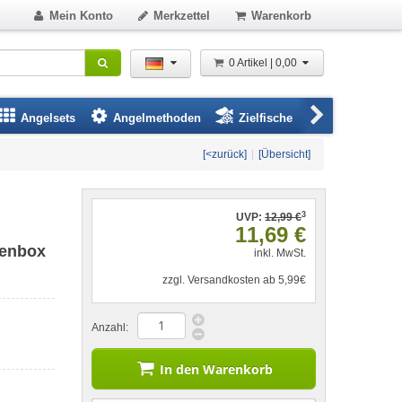
Mein Konto
Merkzettel
Warenkorb
0 Artikel | 0,00
Angelsets
Angelmethoden
Zielfische
Angelbeklei
[<zurück]
|
[Übersicht]
3
UVP:
12,99 €
11,69 €
genbox
inkl. MwSt.
zzgl. Versandkosten ab 5,99€
Anzahl:
In den Warenkorb