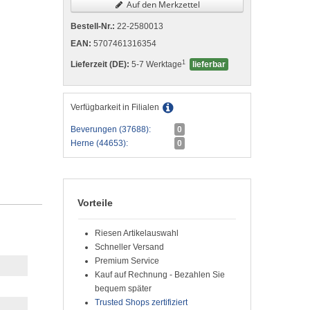
Auf den Merkzettel
Bestell-Nr.:
22-2580013
EAN:
5707461316354
1
Lieferzeit (DE):
5-7 Werktage
lieferbar
Verfügbarkeit in Filialen
Beverungen (37688):
0
Herne (44653):
0
Vorteile
Riesen Artikelauswahl
Schneller Versand
Premium Service
Kauf auf Rechnung - Bezahlen Sie
bequem später
Trusted Shops zertifiziert