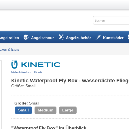
Angelrollen
Angelschnur
Angelzubehör
Kunstköder
oxen & Etuis
Mehr Artikel von: Kinetic
Kinetic Waterproof Fly Box - wasserdichte Flie
Größe: Small
Größe:
Small
Small
Medium
Large
"Waterproof Fly Box" im Überblick