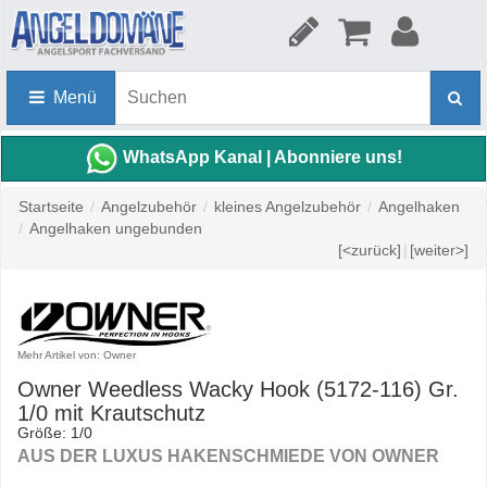
Menü
WhatsApp Kanal | Abonniere uns!
Startseite
/
Angelzubehör
/
kleines Angelzubehör
/
Angelhaken
/
Angelhaken ungebunden
[<zurück]
|
[weiter>]
Mehr Artikel von: Owner
Owner Weedless Wacky Hook (5172-116) Gr.
1/0 mit Krautschutz
Größe: 1/0
AUS DER LUXUS HAKENSCHMIEDE VON OWNER