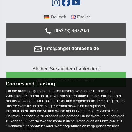
Deutsch
English
(05273) 36779-0
info@angel-domaene.de
Bleiben Sie auf dem Laufenden!
Jetzt Newsletter abonnieren
Cookies und Tracking
Für die ordnungsgemäße Funktion unserer Website (z.B. Navigation,
Kundenservice
Mein Konto
Versandkosten
Warenkorb, Kundenkonto) setzen wir so genannte Cookies ein. Darüber
Zahlungsarten
Rücksendung
Kaufberatung
hinaus verwenden wir Cookies, Pixel und vergleichbare Technologien, um
Häufige Fragen
unsere Website an bevorzugte Verhaltensweisen anzupassen,
Informationen über die Art und Weise der Nutzung unserer Website für
Über uns
Unternehmen
Blog
Jobs & Praktika
Facebook
Optimierungszwecke zu erhalten und personalisierte Werbung ausspielen
Osterfeldsee
Archiv
Sitemap
Kontaktformular
zu können. Zu Werbezwecke können diese Daten auch an Dritte, wie z.B.
Suchmaschinenanbieter oder Werbeagenturen weitergegeben werden.
Rechtliches
AGB
Widerrufsbelehrung
Datenschutz