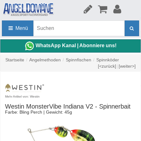
Menü
WhatsApp Kanal | Abonniere uns!
Startseite
/
Angelmethoden
/
Spinnfischen
/
Spinnköder
[<zurück]
|
[weiter>]
Mehr Artikel von: Westin
Westin MonsterVibe Indiana V2 - Spinnerbait
Farbe: Bling Perch | Gewicht: 45g