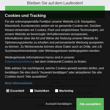
Bleiben Sie auf dem Laufenden!
Jetzt Newsletter abonnieren
Cookies und Tracking
Für die ordnungsgemäße Funktion unserer Website (z.B. Navigation,
Kundenservice
Mein Konto
Versandkosten
Warenkorb, Kundenkonto) setzen wir so genannte Cookies ein. Darüber
Zahlungsarten
Rücksendung
Kaufberatung
hinaus verwenden wir Cookies, Pixel und vergleichbare Technologien, um
Häufige Fragen
unsere Website an bevorzugte Verhaltensweisen anzupassen,
Informationen über die Art und Weise der Nutzung unserer Website für
Über uns
Unternehmen
Blog
Jobs & Praktika
Facebook
Optimierungszwecke zu erhalten und personalisierte Werbung ausspielen
Osterfeldsee
Archiv
Sitemap
Kontaktformular
zu können. Zu Werbezwecke können diese Daten auch an Dritte, wie z.B.
Suchmaschinenanbieter oder Werbeagenturen weitergegeben werden.
Rechtliches
AGB
Widerrufsbelehrung
Datenschutz
Weitergehende Informationen hierzu sind in unserer
Altbatterie-Entsorgung
Impressum
Datenschutzerklärung
bei dem Unterpunkt Cookies zu finden.
Bitte wählen Sie nachfolgend, welche Cookies gesetzt werden dürfen, und
Zur Desktop Webseite
bestätigen Sie dies durch "Auswahl bestätigen" oder akzeptieren Sie alle
* = Alle Preisangaben inkl. gesetzlicher MwSt. und zzgl.
Versandkosten
.
Cookies durch "Alle auswählen":
** = Die durchgestrichenen Preise entsprechen dem bisherigen Preis bei Angel-
Domäne.
Mehr Informationen
1
= Gilt für angegebenes Lieferland. Lieferzeiten für andere Länder siehe
Essentiell
Versandinfoseite.
Essentiell
Statistiken
Marketing
2
= ausgenommen Sonderpeise und preisgebundene Produkte.
Hierbei handelt es sich um Cookies, die für die Grundfunktionen unserer
Angel-Domäne der Angelsport Online-Shop Angelshop für Angelzubehör- und
Website erforderlich sind (z.B. Navigation, Warenkorb, Kundenkonto),
Outdoor-Ausrüstung!
weshalb auf diese nicht verzichtet werden kann
Auswahl bestätigen
Alle auswählen
© 1989-2024 | angel-domaene.de