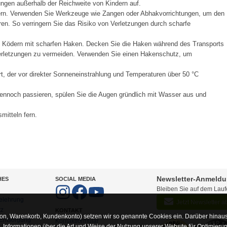
ngen außerhalb der Reichweite von Kindern auf.
ern. Verwenden Sie Werkzeuge wie Zangen oder Abhakvorrichtungen, um den
en. So verringern Sie das Risiko von Verletzungen durch scharfe
t Ködern mit scharfen Haken. Decken Sie die Haken während des Transports
Verletzungen zu vermeiden. Verwenden Sie einen Hakenschutz, um
t, der vor direkter Sonneneinstrahlung und Temperaturen über 50 °C
ennoch passieren, spülen Sie die Augen gründlich mit Wasser aus und
mitteln fern.
Newsletter-Anmeld
HES
SOCIAL MEDIA
Bleiben Sie auf dem Lau
elehrung
Jetzt Newsletter 
tz
KONTAKT
on, Warenkorb, Kundenkonto) setzen wir so genannte Cookies ein. Darüber hinaus
-Entsorgung
Kontaktformular
Informationen über die Art und Weise der Nutzung unserer Website für Optimieru