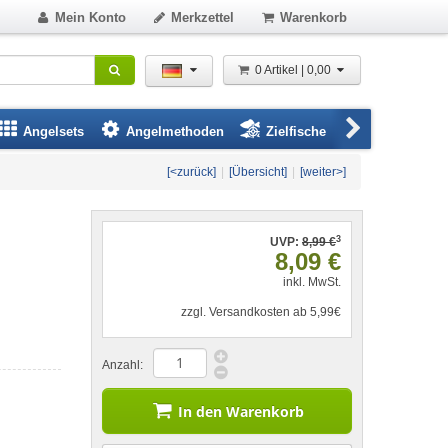
Mein Konto
Merkzettel
Warenkorb
0 Artikel | 0,00
Angelsets
Angelmethoden
Zielfische
Angelbeklei
[<zurück]
|
[Übersicht]
|
[weiter>]
3
UVP:
8,99 €
8,09 €
inkl. MwSt.
zzgl. Versandkosten ab 5,99€
Anzahl:
In den Warenkorb