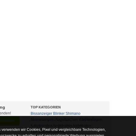
ung
TOP KATEGORIEN
fenden!
Bissanzeiger
Blinker
Shimano
Meeresangeln
Angeltaschen
Karpfenliegen
abonnieren
Karpfenruten
Angelrollen
Angelruten
 verwenden wir Cookies, Pixel und vergleichbare Technologien,
TOP SUCHBEGRIFFE
ngszwecke zu erhalten und personalisierte Werbung ausspielen