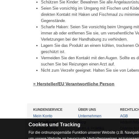
Schützen Sie Kinder: Bewahren Sie alle Angelausrüstu
Seien Sie vorsichtig im Umgang mit Fischen und Köd
direkten Kontakt mit Haken und Fischmaul zu minimier
Gegenstände.
Scharfe Haken: Seien Sie vorsichtig beim Umgang mi
immer ab oder entfernen Sie sie, um versehentliche 
Verletzungen bei der Handhabung zu verhindern.
Lagern Sie das Produkt an einem kühlen, trockenen Or
geschützt ist.
Vermeiden Sie den Kontakt mit den Augen. Sollte es d
suchen Sie bei Reizungen einen Arzt auf.
Nicht zum Verzehr geeignet. Halten Sie sie von Lebens
» Hersteller/EU Verantwortliche Person
KUNDENSERVICE
ÜBER UNS
RECHTLIC
Mein Konto
Unternehmen
AGB
Versandkosten
Blog
Widerrufsb
Cookies und Tracking
Zahlungsarten
Jobs & Praktika
Datenschu
Für die ordnungsgemäße Funktion unserer Website (z.B. Navigati
Rücksendung
Facebook
Altbatterie
um unsere Website an bevorzugte Verhaltensweisen anzupassen, 