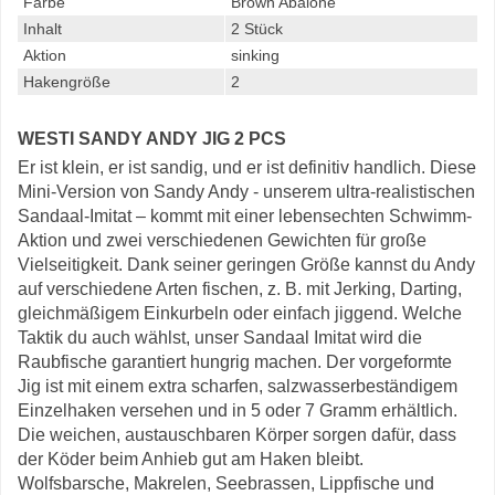
Farbe
Brown Abalone
Inhalt
2 Stück
Aktion
sinking
Hakengröße
2
WESTI SANDY ANDY JIG 2 PCS
Er ist klein, er ist sandig, und er ist definitiv handlich. Diese
Mini-Version von Sandy Andy - unserem ultra-realistischen
Sandaal-Imitat – kommt mit einer lebensechten Schwimm-
Aktion und zwei verschiedenen Gewichten für große
Vielseitigkeit. Dank seiner geringen Größe kannst du Andy
auf verschiedene Arten fischen, z. B. mit Jerking, Darting,
gleichmäßigem Einkurbeln oder einfach jiggend. Welche
Taktik du auch wählst, unser Sandaal Imitat wird die
Raubfische garantiert hungrig machen. Der vorgeformte
Jig ist mit einem extra scharfen, salzwasserbeständigem
Einzelhaken versehen und in 5 oder 7 Gramm erhältlich.
Die weichen, austauschbaren Körper sorgen dafür, dass
der Köder beim Anhieb gut am Haken bleibt.
Wolfsbarsche, Makrelen, Seebrassen, Lippfische und