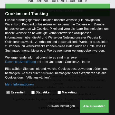
Bleiben Sie auf dem Laufenden!
Jetzt Newsletter abonnieren
Cookies und Tracking
Für die ordnungsgemäße Funktion unserer Website (z.B. Navigation,
Kundenservice
Mein Konto
Versandkosten
Warenkorb, Kundenkonto) setzen wir so genannte Cookies ein. Darüber
Zahlungsarten
Rücksendung
Kaufberatung
hinaus verwenden wir Cookies, Pixel und vergleichbare Technologien, um
Häufige Fragen
unsere Website an bevorzugte Verhaltensweisen anzupassen,
Informationen über die Art und Weise der Nutzung unserer Website für
Über uns
Unternehmen
Blog
Jobs & Praktika
Facebook
Optimierungszwecke zu erhalten und personalisierte Werbung ausspielen
Osterfeldsee
Archiv
Sitemap
Kontaktformular
zu können. Zu Werbezwecke können diese Daten auch an Dritte, wie z.B.
Suchmaschinenanbieter oder Werbeagenturen weitergegeben werden.
Rechtliches
AGB
Widerrufsbelehrung
Datenschutz
Weitergehende Informationen hierzu sind in unserer
Altbatterie-Entsorgung
Impressum
Datenschutzerklärung
bei dem Unterpunkt Cookies zu finden.
Bitte wählen Sie nachfolgend, welche Cookies gesetzt werden dürfen, und
Zur Desktop Webseite
bestätigen Sie dies durch "Auswahl bestätigen" oder akzeptieren Sie alle
* = Alle Preisangaben inkl. gesetzlicher MwSt. und zzgl.
Versandkosten
.
Cookies durch "Alle auswählen":
** = Die durchgestrichenen Preise entsprechen dem bisherigen Preis bei Angel-
Domäne.
Mehr Informationen
1
= Gilt für angegebenes Lieferland. Lieferzeiten für andere Länder siehe
Essentiell
Versandinfoseite.
Essentiell
Statistiken
Marketing
2
= ausgenommen Sonderpeise und preisgebundene Produkte.
Hierbei handelt es sich um Cookies, die für die Grundfunktionen unserer
Angel-Domäne der Angelsport Online-Shop Angelshop für Angelzubehör- und
Website erforderlich sind (z.B. Navigation, Warenkorb, Kundenkonto),
Outdoor-Ausrüstung!
weshalb auf diese nicht verzichtet werden kann
Auswahl bestätigen
Alle auswählen
© 1989-2024 | angel-domaene.de
Statistiken