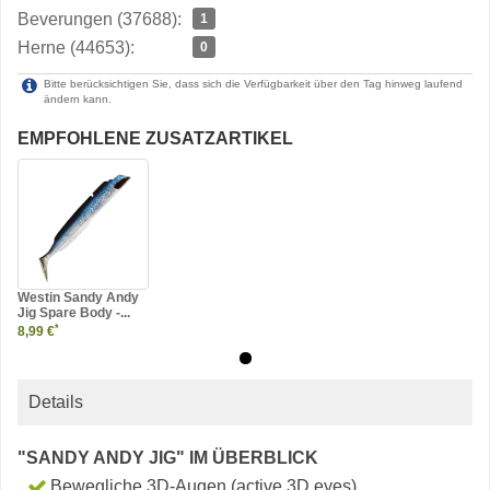
Beverungen (37688):
1
Herne (44653):
0
Bitte berücksichtigen Sie, dass sich die Verfügbarkeit über den Tag hinweg laufend
ändern kann.
EMPFOHLENE ZUSATZARTIKEL
Westin Sandy Andy
Jig Spare Body -...
*
8,99 €
Details
"SANDY ANDY JIG" IM ÜBERBLICK
Bewegliche 3D-Augen (active 3D eyes)