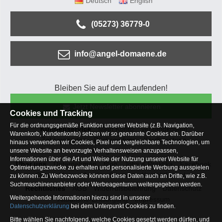
Deutsch
English
(05273) 36779-0
info@angel-domaene.de
Bleiben Sie auf dem Laufenden!
Jetzt Newsletter abonnieren
Cookies und Tracking
Für die ordnungsgemäße Funktion unserer Website (z.B. Navigation,
Kundenservice
Mein Konto
Versandkosten
Warenkorb, Kundenkonto) setzen wir so genannte Cookies ein. Darüber
Zahlungsarten
Rücksendung
Kaufberatung
hinaus verwenden wir Cookies, Pixel und vergleichbare Technologien, um
Häufige Fragen
unsere Website an bevorzugte Verhaltensweisen anzupassen,
Informationen über die Art und Weise der Nutzung unserer Website für
Über uns
Unternehmen
Blog
Jobs & Praktika
Facebook
Optimierungszwecke zu erhalten und personalisierte Werbung ausspielen
Osterfeldsee
Archiv
Sitemap
Kontaktformular
zu können. Zu Werbezwecke können diese Daten auch an Dritte, wie z.B.
Suchmaschinenanbieter oder Werbeagenturen weitergegeben werden.
Rechtliches
AGB
Widerrufsbelehrung
Datenschutz
Weitergehende Informationen hierzu sind in unserer
Altbatterie-Entsorgung
Impressum
Datenschutzerklärung
bei dem Unterpunkt Cookies zu finden.
Bitte wählen Sie nachfolgend, welche Cookies gesetzt werden dürfen, und