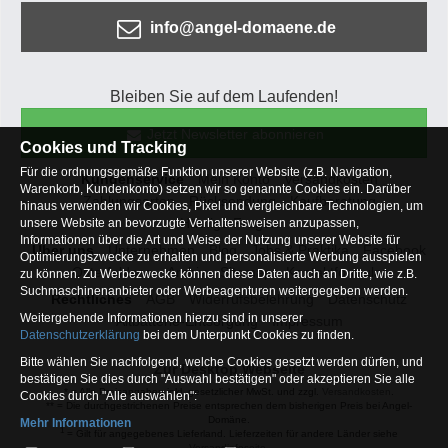
info@angel-domaene.de
Bleiben Sie auf dem Laufenden!
Jetzt Newsletter abonnieren
Cookies und Tracking
Für die ordnungsgemäße Funktion unserer Website (z.B. Navigation,
Kundenservice
Mein Konto
Versandkosten
Warenkorb, Kundenkonto) setzen wir so genannte Cookies ein. Darüber
Zahlungsarten
Rücksendung
Kaufberatung
hinaus verwenden wir Cookies, Pixel und vergleichbare Technologien, um
Häufige Fragen
unsere Website an bevorzugte Verhaltensweisen anzupassen,
Informationen über die Art und Weise der Nutzung unserer Website für
Über uns
Unternehmen
Blog
Jobs & Praktika
Facebook
Optimierungszwecke zu erhalten und personalisierte Werbung ausspielen
Osterfeldsee
Archiv
Sitemap
Kontaktformular
zu können. Zu Werbezwecke können diese Daten auch an Dritte, wie z.B.
Suchmaschinenanbieter oder Werbeagenturen weitergegeben werden.
Rechtliches
AGB
Widerrufsbelehrung
Datenschutz
Weitergehende Informationen hierzu sind in unserer
Altbatterie-Entsorgung
Impressum
Datenschutzerklärung
bei dem Unterpunkt Cookies zu finden.
Bitte wählen Sie nachfolgend, welche Cookies gesetzt werden dürfen, und
Zur Desktop Webseite
bestätigen Sie dies durch "Auswahl bestätigen" oder akzeptieren Sie alle
* = Alle Preisangaben inkl. gesetzlicher MwSt. und zzgl.
Versandkosten
.
Cookies durch "Alle auswählen":
** = Die durchgestrichenen Preise entsprechen dem bisherigen Preis bei Angel-
Domäne.
Mehr Informationen
1
= Gilt für angegebenes Lieferland. Lieferzeiten für andere Länder siehe
Essentiell
Versandinfoseite.