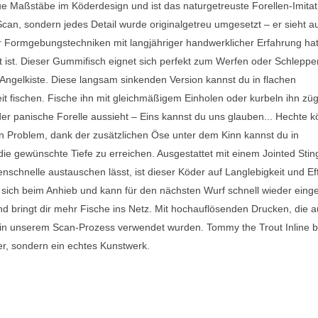
eue Maßstäbe im Köderdesign und ist das naturgetreuste Forellen-Imitat
Scan, sondern jedes Detail wurde originalgetreu umgesetzt – er sieht a
r Formgebungstechniken mit langjähriger handwerklicher Erfahrung ha
it ist. Dieser Gummifisch eignet sich perfekt zum Werfen oder Schleppe
 Angelkiste. Diese langsam sinkenden Version kannst du in flachen
t fischen. Fische ihn mit gleichmäßigem Einholen oder kurbeln ihn züg
er panische Forelle aussieht – Eins kannst du uns glauben... Hechte 
in Problem, dank der zusätzlichen Öse unter dem Kinn kannst du in
ie gewünschte Tiefe zu erreichen. Ausgestattet mit einem Jointed Sti
schnelle austauschen lässt, ist dieser Köder auf Langlebigkeit und Eff
t sich beim Anhieb und kann für den nächsten Wurf schnell wieder eing
nd bringt dir mehr Fische ins Netz. Mit hochauflösenden Drucken, die 
ie in unserem Scan-Prozess verwendet wurden. Tommy the Trout Inline b
er, sondern ein echtes Kunstwerk.