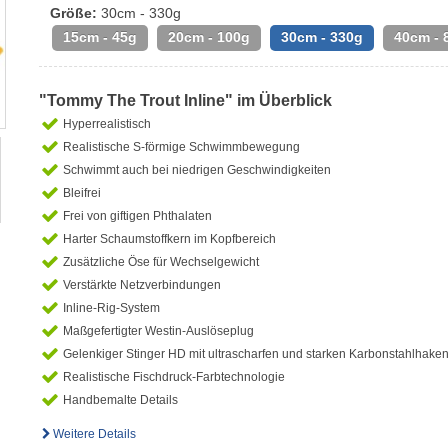
Größe:
30cm - 330g
15cm - 45g
20cm - 100g
30cm - 330g
40cm - 
"Tommy The Trout Inline" im Überblick
Hyperrealistisch
Realistische S-förmige Schwimmbewegung
Schwimmt auch bei niedrigen Geschwindigkeiten
Bleifrei
Frei von giftigen Phthalaten
Harter Schaumstoffkern im Kopfbereich
Zusätzliche Öse für Wechselgewicht
Verstärkte Netzverbindungen
Inline-Rig-System
Maßgefertigter Westin-Auslöseplug
Gelenkiger Stinger HD mit ultrascharfen und starken Karbonstahlhake
Realistische Fischdruck-Farbtechnologie
Handbemalte Details
Weitere Details