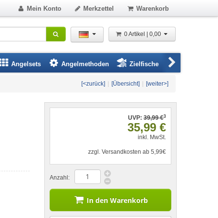
Mein Konto
Merkzettel
Warenkorb
0 Artikel | 0,00
Angelsets
Angelmethoden
Zielfische
Angelbeklei
[<zurück]
|
[Übersicht]
|
[weiter>]
3
UVP:
39,99 €
35,99 €
inkl. MwSt.
zzgl. Versandkosten ab 5,99€
Anzahl:
In den Warenkorb