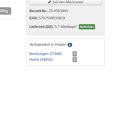
Auf den Merkzettel
800g
Bestell-Nr.:
23-4583944
EAN:
5707549533819
1
Lieferzeit (DE):
5-7 Werktage
lieferbar
Verfügbarkeit in Filialen
Beverungen (37688):
0
Herne (44653):
0
n