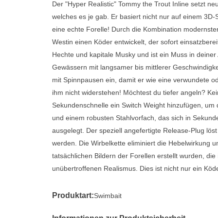
Der "Hyper Realistic" Tommy the Trout Inline setzt n
welches es je gab. Er basiert nicht nur auf einem 3D-
eine echte Forelle! Durch die Kombination modernste
Westin einen Köder entwickelt, der sofort einsatzbere
Hechte und kapitale Musky und ist ein Muss in deiner
Gewässern mit langsamer bis mittlerer Geschwindigkei
mit Spinnpausen ein, damit er wie eine verwundete od
ihm nicht widerstehen! Möchtest du tiefer angeln? Ke
Sekundenschnelle ein Switch Weight hinzufügen, um d
und einem robusten Stahlvorfach, das sich in Sekunden
ausgelegt. Der speziell angefertigte Release-Plug lös
werden. Die Wirbelkette eliminiert die Hebelwirkung u
tatsächlichen Bildern der Forellen erstellt wurden, d
unübertroffenen Realismus. Dies ist nicht nur ein Köd
Produktart:
Swimbait