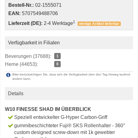
Bestell-Nr.:
02-1555071
EAN:
5707549488706
1
Lieferzeit (DE):
2-4 Werktage
wenige Artikel lieferbar
Verfügbarkeit in Filialen
Beverungen (37688):
1
Herne (44653):
0
Bitte berücksichtigen Sie, dass sich die Verfügbarkeit über den Tag hinweg laufend
ändern kann.
Details
W10 FINESSE SHAD IM ÜBERBLICK
Speziell entwickelter G-Hyper Carbon-Griff
gummibeschichteter Fuji® SKS Rollenhalter - 360°
custom designed screw-down mit 1k gewebter