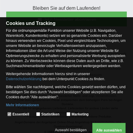
Bleiben Sie auf dem Laufenden!
Jetzt Newsletter abonnieren
Cookies und Tracking
Für die ordnungsgemäße Funktion unserer Website (z.B. Navigation,
Kundenservice
Mein Konto
Versandkosten
Warenkorb, Kundenkonto) setzen wir so genannte Cookies ein. Darüber
Zahlungsarten
Rücksendung
Kaufberatung
hinaus verwenden wir Cookies, Pixel und vergleichbare Technologien, um
Häufige Fragen
unsere Website an bevorzugte Verhaltensweisen anzupassen,
Informationen über die Art und Weise der Nutzung unserer Website für
Über uns
Unternehmen
Blog
Jobs & Praktika
Facebook
Optimierungszwecke zu erhalten und personalisierte Werbung ausspielen
Osterfeldsee
Archiv
Sitemap
Kontaktformular
zu können. Zu Werbezwecke können diese Daten auch an Dritte, wie z.B.
Suchmaschinenanbieter oder Werbeagenturen weitergegeben werden.
Rechtliches
AGB
Widerrufsbelehrung
Datenschutz
Weitergehende Informationen hierzu sind in unserer
Altbatterie-Entsorgung
Impressum
Datenschutzerklärung
bei dem Unterpunkt Cookies zu finden.
Bitte wählen Sie nachfolgend, welche Cookies gesetzt werden dürfen, und
Zur Desktop Webseite
bestätigen Sie dies durch "Auswahl bestätigen" oder akzeptieren Sie alle
* = Alle Preisangaben inkl. gesetzlicher MwSt. und zzgl.
Versandkosten
.
Cookies durch "Alle auswählen":
** = Die durchgestrichenen Preise entsprechen dem bisherigen Preis bei Angel-
Domäne.
Mehr Informationen
1
= Gilt für angegebenes Lieferland. Lieferzeiten für andere Länder siehe
Essentiell
Versandinfoseite.
Essentiell
Statistiken
Marketing
2
= ausgenommen Sonderpeise und preisgebundene Produkte.
Hierbei handelt es sich um Cookies, die für die Grundfunktionen unserer
Angel-Domäne der Angelsport Online-Shop Angelshop für Angelzubehör- und
Website erforderlich sind (z.B. Navigation, Warenkorb, Kundenkonto),
Outdoor-Ausrüstung!
weshalb auf diese nicht verzichtet werden kann
Auswahl bestätigen
Alle auswählen
© 1989-2024 | angel-domaene.de