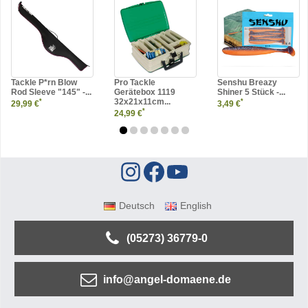
Tackle P*rn Blow
Pro Tackle
Senshu Breazy
Rod Sleeve "145" -...
Gerätebox 1119
Shiner 5 Stück -...
32x21x11cm...
*
*
29,99 €
3,49 €
*
24,99 €
Deutsch
English
(05273) 36779-0
info@angel-domaene.de