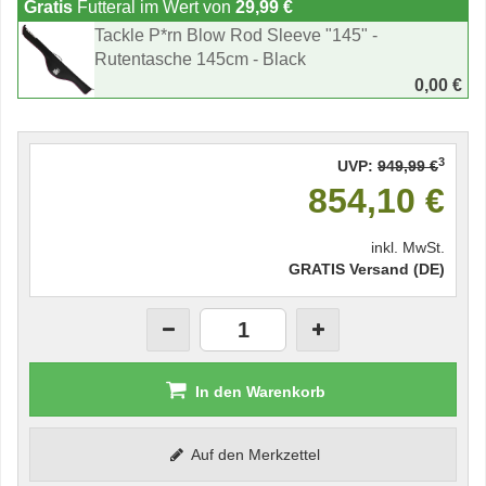
Gratis
Futteral im Wert von
29,99 €
Tackle P*rn Blow Rod Sleeve "145" -
Rutentasche 145cm - Black
0,00 €
3
UVP:
949,99 €
854,10 €
inkl. MwSt.
GRATIS Versand (DE)
In den Warenkorb
Auf den Merkzettel