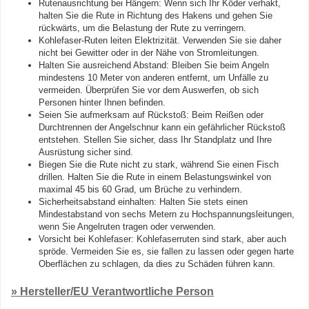
Rutenausrichtung bei Hängern: Wenn sich Ihr Köder verhakt,
halten Sie die Rute in Richtung des Hakens und gehen Sie
rückwärts, um die Belastung der Rute zu verringern.
Kohlefaser-Ruten leiten Elektrizität. Verwenden Sie sie daher
nicht bei Gewitter oder in der Nähe von Stromleitungen.
Halten Sie ausreichend Abstand: Bleiben Sie beim Angeln
mindestens 10 Meter von anderen entfernt, um Unfälle zu
vermeiden. Überprüfen Sie vor dem Auswerfen, ob sich
Personen hinter Ihnen befinden.
Seien Sie aufmerksam auf Rückstoß: Beim Reißen oder
Durchtrennen der Angelschnur kann ein gefährlicher Rückstoß
entstehen. Stellen Sie sicher, dass Ihr Standplatz und Ihre
Ausrüstung sicher sind.
Biegen Sie die Rute nicht zu stark, während Sie einen Fisch
drillen. Halten Sie die Rute in einem Belastungswinkel von
maximal 45 bis 60 Grad, um Brüche zu verhindern.
Sicherheitsabstand einhalten: Halten Sie stets einen
Mindestabstand von sechs Metern zu Hochspannungsleitungen,
wenn Sie Angelruten tragen oder verwenden.
Vorsicht bei Kohlefaser: Kohlefaserruten sind stark, aber auch
spröde. Vermeiden Sie es, sie fallen zu lassen oder gegen harte
Oberflächen zu schlagen, da dies zu Schäden führen kann.
» Hersteller/EU Verantwortliche Person