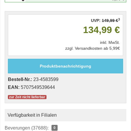
3
UVP:
149,99 €
134,99 €
inkl. MwSt.
zzgl. Versandkosten ab 5,99€
Produktbenachrichtigung
Bestell-Nr.:
23-4583599
EAN:
5707549539644
zur Zeit nicht lieferbar
Verfügbarkeit in Filialen
Beverungen (37688):
0