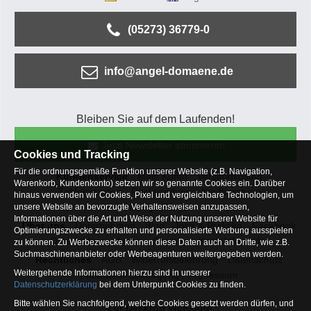
(05273) 36779-0
info@angel-domaene.de
Bleiben Sie auf dem Laufenden!
Jetzt Newsletter abonnieren
Cookies und Tracking
Für die ordnungsgemäße Funktion unserer Website (z.B. Navigation,
Kundenservice
Mein Konto
Versandkosten
Warenkorb, Kundenkonto) setzen wir so genannte Cookies ein. Darüber
Zahlungsarten
Rücksendung
Kaufberatung
hinaus verwenden wir Cookies, Pixel und vergleichbare Technologien, um
Häufige Fragen
unsere Website an bevorzugte Verhaltensweisen anzupassen,
Informationen über die Art und Weise der Nutzung unserer Website für
Über uns
Unternehmen
Blog
Jobs & Praktika
Facebook
Optimierungszwecke zu erhalten und personalisierte Werbung ausspielen
Osterfeldsee
Archiv
Sitemap
Kontaktformular
zu können. Zu Werbezwecke können diese Daten auch an Dritte, wie z.B.
Suchmaschinenanbieter oder Werbeagenturen weitergegeben werden.
Rechtliches
AGB
Widerrufsbelehrung
Datenschutz
Weitergehende Informationen hierzu sind in unserer
Altbatterie-Entsorgung
Impressum
Datenschutzerklärung
bei dem Unterpunkt Cookies zu finden.
Bitte wählen Sie nachfolgend, welche Cookies gesetzt werden dürfen, und
Zur Desktop Webseite