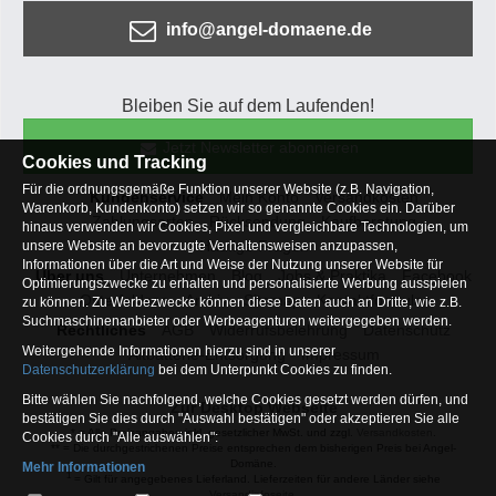
info@angel-domaene.de
Bleiben Sie auf dem Laufenden!
Jetzt Newsletter abonnieren
Cookies und Tracking
Für die ordnungsgemäße Funktion unserer Website (z.B. Navigation,
Kundenservice
Mein Konto
Versandkosten
Warenkorb, Kundenkonto) setzen wir so genannte Cookies ein. Darüber
Zahlungsarten
Rücksendung
Kaufberatung
hinaus verwenden wir Cookies, Pixel und vergleichbare Technologien, um
Häufige Fragen
unsere Website an bevorzugte Verhaltensweisen anzupassen,
Informationen über die Art und Weise der Nutzung unserer Website für
Über uns
Unternehmen
Blog
Jobs & Praktika
Facebook
Optimierungszwecke zu erhalten und personalisierte Werbung ausspielen
Osterfeldsee
Archiv
Sitemap
Kontaktformular
zu können. Zu Werbezwecke können diese Daten auch an Dritte, wie z.B.
Suchmaschinenanbieter oder Werbeagenturen weitergegeben werden.
Rechtliches
AGB
Widerrufsbelehrung
Datenschutz
Weitergehende Informationen hierzu sind in unserer
Altbatterie-Entsorgung
Impressum
Datenschutzerklärung
bei dem Unterpunkt Cookies zu finden.
Bitte wählen Sie nachfolgend, welche Cookies gesetzt werden dürfen, und
Zur Desktop Webseite
bestätigen Sie dies durch "Auswahl bestätigen" oder akzeptieren Sie alle
* = Alle Preisangaben inkl. gesetzlicher MwSt. und zzgl.
Versandkosten
.
Cookies durch "Alle auswählen":
** = Die durchgestrichenen Preise entsprechen dem bisherigen Preis bei Angel-
Domäne.
Mehr Informationen
1
= Gilt für angegebenes Lieferland. Lieferzeiten für andere Länder siehe
Essentiell
Versandinfoseite.