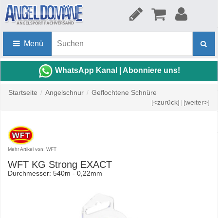
Menü
WhatsApp Kanal | Abonniere uns!
Startseite
/
Angelschnur
/
Geflochtene Schnüre
[<zurück]
|
[weiter>]
Mehr Artikel von: WFT
WFT KG Strong EXACT
Durchmesser: 540m - 0,22mm