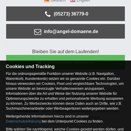
Deutsch
English
(05273) 36779-0
info@angel-domaene.de
Bleiben Sie auf dem Laufenden!
Jetzt Newsletter abonnieren
Cookies und Tracking
Für die ordnungsgemäße Funktion unserer Website (z.B. Navigation,
Kundenservice
Mein Konto
Versandkosten
Warenkorb, Kundenkonto) setzen wir so genannte Cookies ein. Darüber
Zahlungsarten
Rücksendung
Kaufberatung
hinaus verwenden wir Cookies, Pixel und vergleichbare Technologien, um
Häufige Fragen
unsere Website an bevorzugte Verhaltensweisen anzupassen,
Informationen über die Art und Weise der Nutzung unserer Website für
Über uns
Unternehmen
Blog
Jobs & Praktika
Facebook
Optimierungszwecke zu erhalten und personalisierte Werbung ausspielen
Osterfeldsee
Archiv
Sitemap
Kontaktformular
zu können. Zu Werbezwecke können diese Daten auch an Dritte, wie z.B.
Suchmaschinenanbieter oder Werbeagenturen weitergegeben werden.
Rechtliches
AGB
Widerrufsbelehrung
Datenschutz
Weitergehende Informationen hierzu sind in unserer
Altbatterie-Entsorgung
Impressum
Datenschutzerklärung
bei dem Unterpunkt Cookies zu finden.
Bitte wählen Sie nachfolgend, welche Cookies gesetzt werden dürfen, und