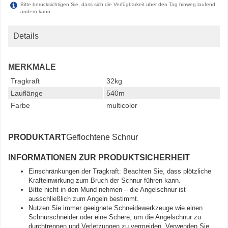
Bitte berücksichtigen Sie, dass sich die Verfügbarkeit über den Tag hinweg laufend
ändern kann.
Details
MERKMALE
Tragkraft
32kg
Lauflänge
540m
Farbe
multicolor
PRODUKTART
Geflochtene Schnur
INFORMATIONEN ZUR PRODUKTSICHERHEIT
Einschränkungen der Tragkraft: Beachten Sie, dass plötzliche
Krafteinwirkung zum Bruch der Schnur führen kann.
Bitte nicht in den Mund nehmen – die Angelschnur ist
ausschließlich zum Angeln bestimmt.
Nutzen Sie immer geeignete Schneidewerkzeuge wie einen
Schnurschneider oder eine Schere, um die Angelschnur zu
durchtrennen und Verletzungen zu vermeiden. Verwenden Sie