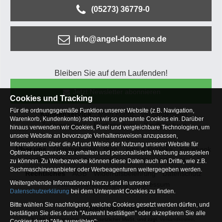
(05273) 36779-0
info@angel-domaene.de
Bleiben Sie auf dem Laufenden!
Jetzt Newsletter abonnieren
Cookies und Tracking
Für die ordnungsgemäße Funktion unserer Website (z.B. Navigation,
Kundenservice
Mein Konto
Versandkosten
Warenkorb, Kundenkonto) setzen wir so genannte Cookies ein. Darüber
Zahlungsarten
Rücksendung
Kaufberatung
hinaus verwenden wir Cookies, Pixel und vergleichbare Technologien, um
Häufige Fragen
unsere Website an bevorzugte Verhaltensweisen anzupassen,
Informationen über die Art und Weise der Nutzung unserer Website für
Über uns
Unternehmen
Blog
Jobs & Praktika
Facebook
Optimierungszwecke zu erhalten und personalisierte Werbung ausspielen
Osterfeldsee
Archiv
Sitemap
Kontaktformular
zu können. Zu Werbezwecke können diese Daten auch an Dritte, wie z.B.
Suchmaschinenanbieter oder Werbeagenturen weitergegeben werden.
Rechtliches
AGB
Widerrufsbelehrung
Datenschutz
Weitergehende Informationen hierzu sind in unserer
Altbatterie-Entsorgung
Impressum
Datenschutzerklärung
bei dem Unterpunkt Cookies zu finden.
Bitte wählen Sie nachfolgend, welche Cookies gesetzt werden dürfen, und
Zur Desktop Webseite
bestätigen Sie dies durch "Auswahl bestätigen" oder akzeptieren Sie alle
* = Alle Preisangaben inkl. gesetzlicher MwSt. und zzgl.
Versandkosten
.
Cookies durch "Alle auswählen":