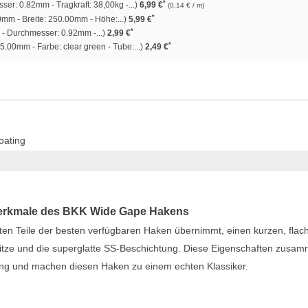
*
er: 0.82mm - Tragkraft: 38,00kg -...)
6,99 €
(0,14 € / m)
*
mm - Breite: 250.00mm - Höhe:...)
5,99 €
*
- Durchmesser: 0.92mm -...)
2,99 €
*
5.00mm - Farbe: clear green - Tube:...)
2,49 €
oating
Merkmale des BKK Wide Gape Hakens
ten Teile der besten verfügbaren Haken übernimmt, einen kurzen, flac
itze und die superglatte SS-Beschichtung. Diese Eigenschaften zusa
ung und machen diesen Haken zu einem echten Klassiker.