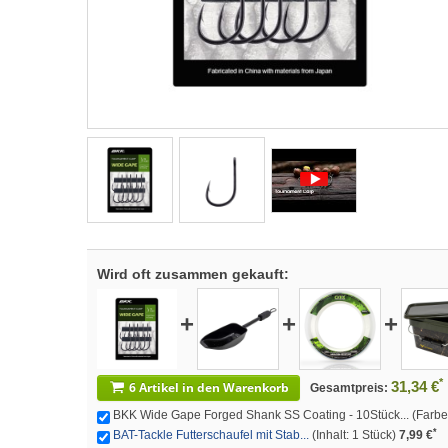
Wird oft zusammen gekauft:
+
+
+
*
31,34 €
6 Artikel in den Warenkorb
Gesamtpreis:
BKK Wide Gape Forged Shank SS Coating - 10Stück... (Farbe: 
*
BAT-Tackle Futterschaufel mit Stab...
(Inhalt: 1 Stück)
7,99 €