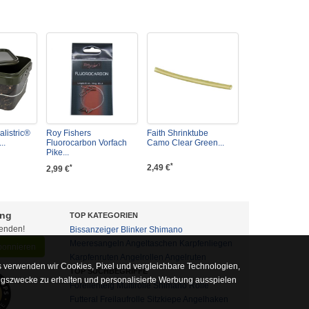
listric®
Roy Fishers
Faith Shrinktube
..
Fluorocarbon Vorfach
Camo Clear Green...
Pike...
*
2,49 €
*
2,99 €
ung
TOP KATEGORIEN
fenden!
Bissanzeiger
Blinker
Shimano
Meeresangeln
Angeltaschen
Karpfenliegen
abonnieren
Karpfenruten
Angelrollen
Angelruten
 verwenden wir Cookies, Pixel und vergleichbare Technologien,
TOP SUCHBEGRIFFE
ngszwecke zu erhalten und personalisierte Werbung ausspielen
Forellenteig
Multirolle
Shimano Rolle
Futteral
Freilaufrolle
Sitzkiepe
Angelhaken