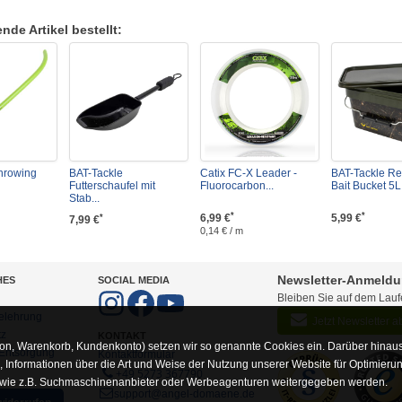
de Artikel bestellt:
Throwing
BAT-Tackle
Catix FC-X Leader -
BAT-Tackle Rea
Futterschaufel mit
Fluorocarbon...
Bait Bucket 5L.
Stab...
*
*
6,99 €
5,99 €
*
7,99 €
0,14 € / m
Newsletter-Anmeld
HES
SOCIAL MEDIA
Bleiben Sie auf dem Lau
elehrung
Jetzt Newsletter 
tz
KONTAKT
on, Warenkorb, Kundenkonto) setzen wir so genannte Cookies ein. Darüber hinaus
-Entsorgung
Kontaktformular
Informationen über die Art und Weise der Nutzung unserer Website für Optimieru
+49 5273 367790
 wie z.B. Suchmaschinenanbieter oder Werbeagenturen weitergegeben werden.
support@angel-domaene.de