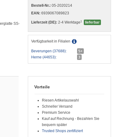
Bestell-Nr.:
05-2020214
EAN:
6939067089823
1
Lieferzeit (DE):
2-4 Werktage
lieferbar
erglatte SS-
Verfügbarkeit in Filialen
Beverungen (37688):
5+
Herne (44653):
3
Vorteile
Riesen Artikelauswahl
Schneller Versand
Premium Service
Kauf auf Rechnung - Bezahlen Sie
bequem später
Trusted Shops zertifiziert