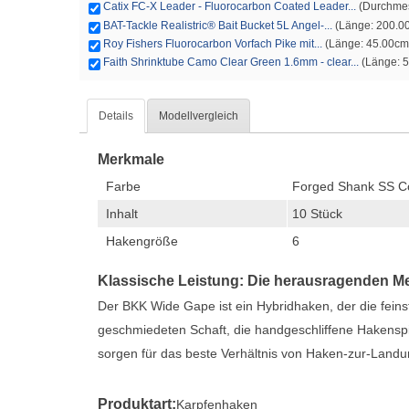
Catix FC-X Leader - Fluorocarbon Coated Leader...
(Durchmess
BAT-Tackle Realistric® Bait Bucket 5L Angel-...
(Länge: 200.00
Roy Fishers Fluorocarbon Vorfach Pike mit...
(Länge: 45.00cm 
Faith Shrinktube Camo Clear Green 1.6mm - clear...
(Länge: 5
Details
Modellvergleich
Merkmale
Farbe
Forged Shank SS C
Inhalt
10 Stück
Hakengröße
6
Klassische Leistung: Die herausragenden 
Der BKK Wide Gape ist ein Hybridhaken, der die feins
geschmiedeten Schaft, die handgeschliffene Hakensp
sorgen für das beste Verhältnis von Haken-zur-Land
Produktart:
Karpfenhaken