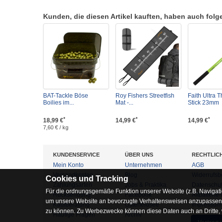
Kunden, die diesen Artikel kauften, haben auch folgen
BAT-Tackle Böse
Roy Fishers Streetfish
Faith Ultra 
Boilies im...
Mat -...
Stick 23mm
*
*
*
18,99 €
14,99 €
14,99 €
7,60 € / kg
KUNDENSERVICE
ÜBER UNS
RECHTLIC
Mein Konto
Unternehmen
AGB
Versandkosten
Blog
Widerrufsb
Cookies und Tracking
Zahlungsarten
Jobs & Praktika
Datenschu
Für die ordnungsgemäße Funktion unserer Website (z.B. Navigati
Rücksendung
Facebook
Altbatterie
um unsere Website an bevorzugte Verhaltensweisen anzupassen, 
Kaufberatung
Osterfeldsee
Impressum
zu können. Zu Werbezwecke können diese Daten auch an Dritte,
Häufige Fragen
Archiv