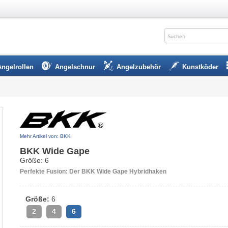
Angelrollen
Angelschnur
Angelzubehör
Kunstköder
Mehr Artikel von: BKK
BKK Wide Gape
Größe: 6
Perfekte Fusion: Der BKK Wide Gape Hybridhaken
Größe:
6
2
4
6