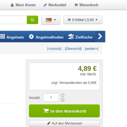
Mein Konto
Merkzettel
Warenkorb
0 Artikel | 0,00
Angelsets
Angelmethoden
Zielfische
Angelbeklei
[<zurück]
|
[Übersicht]
|
[weiter>]
4,89 €
inkl. MwSt.
zzgl. Versandkosten ab 5,99€
Anzahl:
In den Warenkorb
Auf den Merkzettel