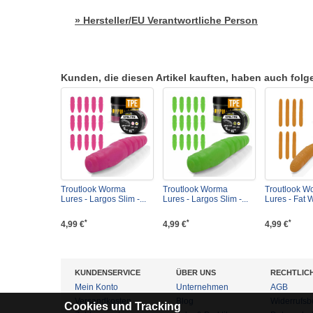
» Hersteller/EU Verantwortliche Person
Kunden, die diesen Artikel kauften, haben auch folgen
Troutlook Worma
Troutlook Worma
Troutlook W
Lures - Largos Slim -...
Lures - Largos Slim -...
Lures - Fat W
*
*
*
4,99 €
4,99 €
4,99 €
KUNDENSERVICE
ÜBER UNS
RECHTLIC
Mein Konto
Unternehmen
AGB
Versandkosten
Blog
Widerrufsb
Cookies und Tracking