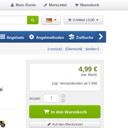
Mein Konto
Merkzettel
Warenkorb
0 Artikel | 0,00
Angelsets
Angelmethoden
Zielfische
Angelbeklei
[<zurück]
|
[Übersicht]
|
[weiter>]
4,99 €
inkl. MwSt.
zzgl. Versandkosten ab 5,99€
i
Anzahl:
In den Warenkorb
Auf den Merkzettel