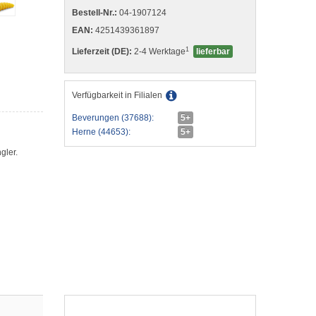
Bestell-Nr.:
04-1907124
EAN:
4251439361897
1
Lieferzeit (DE):
2-4 Werktage
lieferbar
Verfügbarkeit in Filialen
Beverungen (37688):
5+
Herne (44653):
5+
gler.