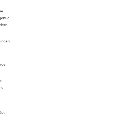
se
 genug
ndern
gungen
d
rade
am
ie
öder