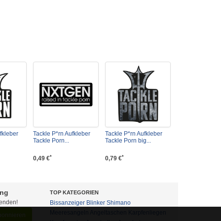
fkleber
Tackle P*rn Aufkleber
Tackle P*rn Aufkleber
Tackle Porn...
Tackle Porn big...
*
*
0,49 €
0,79 €
ung
TOP KATEGORIEN
fenden!
Bissanzeiger
Blinker
Shimano
Meeresangeln
Angeltaschen
Karpfenliegen
abonnieren