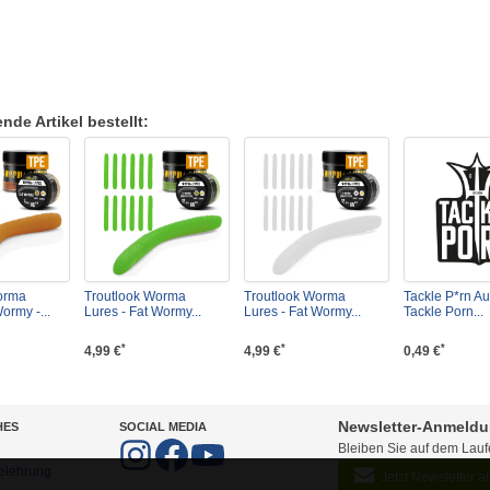
de Artikel bestellt:
orma
Troutlook Worma
Troutlook Worma
Tackle P*rn Au
ormy -...
Lures - Fat Wormy...
Lures - Fat Wormy...
Tackle Porn...
*
*
*
4,99 €
4,99 €
0,49 €
Newsletter-Anmeld
HES
SOCIAL MEDIA
Bleiben Sie auf dem Lau
elehrung
Jetzt Newsletter 