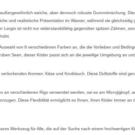
e außergewöhnlich weiche, aber dennoch robuste Gummimischung. Die
che und realistische Präsentation im Wasser, während sie gleichzeitig
er Largio ist nicht nur widerstandsfähig gegenüber spitzen Zähnen, so
rhöht.
n Auswahl von 8 verschiedenen Farben an, die die Vorlieben und Bedin
rüben Seen, dieser Köder passt sich an die jeweilige Umgebung an un
n, verlockenden Aromen: Käse und Knoblauch. Diese Duftstoffe sind ge
 kann an verschiedenen Rigs verwendet werden, sei es am Microjigkopf, 
zugen. Diese Flexibilität ermöglicht es Ihnen, ihren Köder immer an d
tbares Werkzeug für Alle, die auf der Suche nach einem hochwertigen K