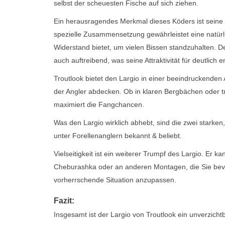
selbst der scheuesten Fische auf sich ziehen.
Ein herausragendes Merkmal dieses Köders ist sein
spezielle Zusammensetzung gewährleistet eine natürli
Widerstand bietet, um vielen Bissen standzuhalten. D
auch auftreibend, was seine Attraktivität für deutlich e
Troutlook bietet den Largio in einer beeindruckende
der Angler abdecken. Ob in klaren Bergbächen oder t
maximiert die Fangchancen.
Was den Largio wirklich abhebt, sind die zwei starke
unter Forellenanglern bekannt & beliebt.
Vielseitigkeit ist ein weiterer Trumpf des Largio. Er
Cheburashka oder an anderen Montagen, die Sie bevor
vorherrschende Situation anzupassen.
Fazit:
Insgesamt ist der Largio von Troutlook ein unverzich