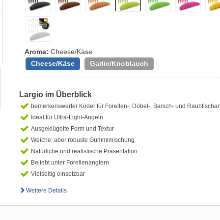
Aroma:
Cheese/Käse
Cheese/Käse
Garlic/Knoblauch
Largio im Überblick
bemerkenswerter Köder für Forellen-, Döbel-, Barsch- und Raubfischan
Ideal für Ultra-Light-Angeln
Ausgeklügelte Form und Textur
Weiche, aber robuste Gummimischung
Natürliche und realistische Präsentation
Beliebt unter Forellenanglern
Vielseitig einsetzbar
Weitere Details