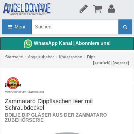
Menü
WhatsApp Kanal | Abonniere uns!
Startseite
/
Angelzubehör
/
Ködersorten
/
Dips
[<zurück]
|
[weiter>]
Mehr Artikel von: Zammataro
Zammataro Dippflaschen leer mit
Schraubdeckel
BOILIE DIP GLÄSER AUS DER ZAMMATARO
ZUBEHÖRSERIE