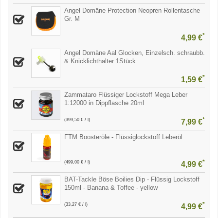
Angel Domäne Protection Neopren Rollentasche
Gr. M
*
4,99 €
Angel Domäne Aal Glocken, Einzelsch. schraubb.
& Knicklichthalter 1Stück
*
1,59 €
Zammataro Flüssiger Lockstoff Mega Leber
1:12000 in Dippflasche 20ml
*
(399,50 € / l)
7,99 €
FTM Boosteröle - Flüssiglockstoff Leberöl
*
(499,00 € / l)
4,99 €
BAT-Tackle Böse Boilies Dip - Flüssig Lockstoff
150ml - Banana & Toffee - yellow
*
(33,27 € / l)
4,99 €