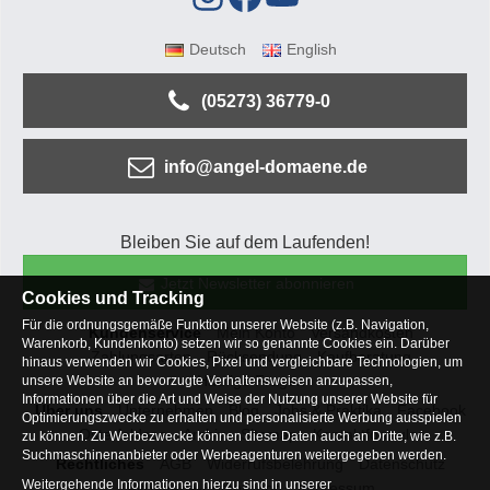
Deutsch
English
(05273) 36779-0
info@angel-domaene.de
Bleiben Sie auf dem Laufenden!
Jetzt Newsletter abonnieren
Cookies und Tracking
Für die ordnungsgemäße Funktion unserer Website (z.B. Navigation,
Kundenservice
Mein Konto
Versandkosten
Warenkorb, Kundenkonto) setzen wir so genannte Cookies ein. Darüber
Zahlungsarten
Rücksendung
Kaufberatung
hinaus verwenden wir Cookies, Pixel und vergleichbare Technologien, um
Häufige Fragen
unsere Website an bevorzugte Verhaltensweisen anzupassen,
Informationen über die Art und Weise der Nutzung unserer Website für
Über uns
Unternehmen
Blog
Jobs & Praktika
Facebook
Optimierungszwecke zu erhalten und personalisierte Werbung ausspielen
Osterfeldsee
Archiv
Sitemap
Kontaktformular
zu können. Zu Werbezwecke können diese Daten auch an Dritte, wie z.B.
Suchmaschinenanbieter oder Werbeagenturen weitergegeben werden.
Rechtliches
AGB
Widerrufsbelehrung
Datenschutz
Weitergehende Informationen hierzu sind in unserer
Altbatterie-Entsorgung
Impressum