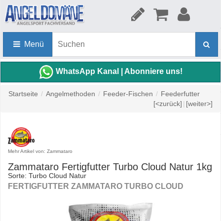
Menü
WhatsApp Kanal | Abonniere uns!
Startseite
/
Angelmethoden
/
Feeder-Fischen
/
Feederfutter
[<zurück]
|
[weiter>]
Mehr Artikel von: Zammataro
Zammataro Fertigfutter Turbo Cloud Natur 1kg
Sorte: Turbo Cloud Natur
FERTIGFUTTER ZAMMATARO TURBO CLOUD