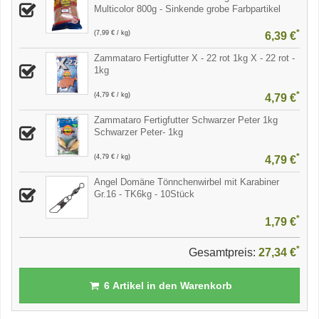
Multicolor 800g - Sinkende grobe Farbpartikel
*
(7,99 € / kg)
6,39 €
Zammataro Fertigfutter X - 22 rot 1kg X - 22 rot -
1kg
*
(4,79 € / kg)
4,79 €
Zammataro Fertigfutter Schwarzer Peter 1kg
Schwarzer Peter- 1kg
*
(4,79 € / kg)
4,79 €
Angel Domäne Tönnchenwirbel mit Karabiner
Gr.16 - TK6kg - 10Stück
*
1,79 €
*
Gesamtpreis:
27,34 €
6
Artikel in den Warenkorb