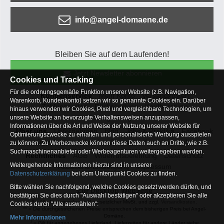
info@angel-domaene.de
Bleiben Sie auf dem Laufenden!
Jetzt Newsletter abonnieren
Cookies und Tracking
Für die ordnungsgemäße Funktion unserer Website (z.B. Navigation,
Kundenservice
Mein Konto
Versandkosten
Warenkorb, Kundenkonto) setzen wir so genannte Cookies ein. Darüber
Zahlungsarten
Rücksendung
Kaufberatung
hinaus verwenden wir Cookies, Pixel und vergleichbare Technologien, um
Häufige Fragen
unsere Website an bevorzugte Verhaltensweisen anzupassen,
Informationen über die Art und Weise der Nutzung unserer Website für
Über uns
Unternehmen
Blog
Jobs & Praktika
Facebook
Optimierungszwecke zu erhalten und personalisierte Werbung ausspielen
Osterfeldsee
Archiv
Sitemap
Kontaktformular
zu können. Zu Werbezwecke können diese Daten auch an Dritte, wie z.B.
Suchmaschinenanbieter oder Werbeagenturen weitergegeben werden.
Rechtliches
AGB
Widerrufsbelehrung
Datenschutz
Weitergehende Informationen hierzu sind in unserer
Altbatterie-Entsorgung
Impressum
Datenschutzerklärung
bei dem Unterpunkt Cookies zu finden.
Bitte wählen Sie nachfolgend, welche Cookies gesetzt werden dürfen, und
Zur Desktop Webseite
bestätigen Sie dies durch "Auswahl bestätigen" oder akzeptieren Sie alle
* = Alle Preisangaben inkl. gesetzlicher MwSt. und zzgl.
Versandkosten
.
Cookies durch "Alle auswählen":
** = Die durchgestrichenen Preise entsprechen dem bisherigen Preis bei Angel-
Domäne.
Mehr Informationen
1
= Gilt für angegebenes Lieferland. Lieferzeiten für andere Länder siehe