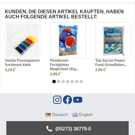
KUNDEN, DIE DIESEN ARTIKEL KAUFTEN, HABEN
AUCH FOLGENDE ARTIKEL BESTELLT:
Stonfo Posengummi
Fishdream
Top Secret Power
Sortiment klein
Fertigfutter
Food Grundfutter...
Magicfood 1Kg...
*
*
3,19 €
2,99 €
*
2,99 €
Deutsch
English
(05273) 36779-0