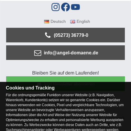
Deutsch
English
(05273) 36779-0
info@angel-domaene.de
Bleiben Sie auf dem Laufenden!
Jetzt Newsletter abonnieren
Cookies und Tracking
Für die ordnungsgemäße Funktion unserer Website (z.B. Navigation,
Kundenservice
Mein Konto
Versandkosten
Warenkorb, Kundenkonto) setzen wir so genannte Cookies ein. Darüber
Zahlungsarten
Rücksendung
Kaufberatung
hinaus verwenden wir Cookies, Pixel und vergleichbare Technologien, um
Häufige Fragen
unsere Website an bevorzugte Verhaltensweisen anzupassen,
Informationen über die Art und Weise der Nutzung unserer Website für
Über uns
Unternehmen
Blog
Jobs & Praktika
Facebook
Optimierungszwecke zu erhalten und personalisierte Werbung ausspielen
Osterfeldsee
Archiv
Sitemap
Kontaktformular
zu können. Zu Werbezwecke können diese Daten auch an Dritte, wie z.B.
Suchmaschinenanbieter oder Werbeagenturen weitergegeben werden.