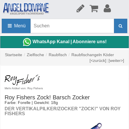
Menü
WhatsApp Kanal | Abonniere uns!
Startseite
/
Zielfische
/
Raubfisch
/
Raubfischangeln Köder
[<zurück]
|
[weiter>]
Mehr Artikel von: Roy Fishers
Roy Fishers Zock! Barsch Zocker
Farbe: Forelle | Gewicht: 18g
DER VERTIKALPILKER/ZOCKER "ZOCK!" VON ROY
FISHERS