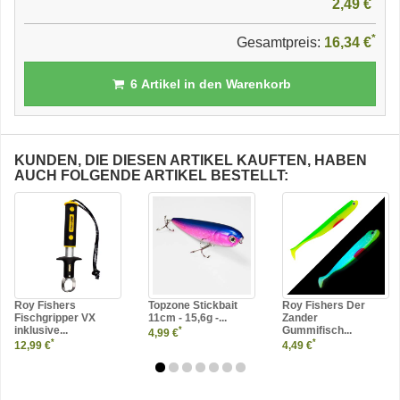
2,49 €
*
Gesamtpreis:
16,34 €
6
Artikel in den Warenkorb
KUNDEN, DIE DIESEN ARTIKEL KAUFTEN, HABEN
AUCH FOLGENDE ARTIKEL BESTELLT:
Roy Fishers
Topzone Stickbait
Roy Fishers Der
Fischgripper VX
11cm - 15,6g -...
Zander
inklusive...
Gummifisch...
*
4,99 €
*
*
12,99 €
4,49 €