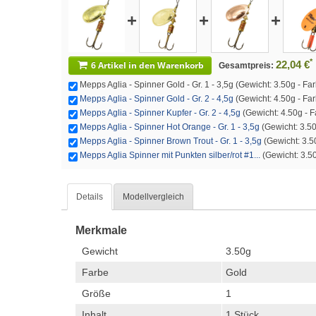
+
+
+
*
22,04 €
6 Artikel in den Warenkorb
Gesamtpreis:
Mepps Aglia - Spinner Gold - Gr. 1 - 3,5g (Gewicht: 3.50g - Farb
Mepps Aglia - Spinner Gold - Gr. 2 - 4,5g
(Gewicht: 4.50g - Farb
Mepps Aglia - Spinner Kupfer - Gr. 2 - 4,5g
(Gewicht: 4.50g - Fa
Mepps Aglia - Spinner Hot Orange - Gr. 1 - 3,5g
(Gewicht: 3.50
Mepps Aglia - Spinner Brown Trout - Gr. 1 - 3,5g
(Gewicht: 3.50
Mepps Aglia Spinner mit Punkten silber/rot #1...
(Gewicht: 3.50g
Details
Modellvergleich
Merkmale
Gewicht
3.50g
Farbe
Gold
Größe
1
Inhalt
1 Stück