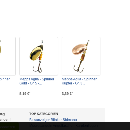
pinner
Mepps Aglia - Spinner
Mepps Aglia - Spinner
Gold - Gr. 5 -...
Kupfer - Gr. 3...
*
*
5,19 €
3,39 €
ung
TOP KATEGORIEN
fenden!
Bissanzeiger
Blinker
Shimano
Meeresangeln
Angeltaschen
Karpfenliegen
abonnieren