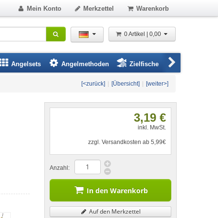
Mein Konto
Merkzettel
Warenkorb
0 Artikel | 0,00
Angelsets
Angelmethoden
Zielfische
Angelbeklei
[<zurück]
|
[Übersicht]
|
[weiter>]
3,19 €
inkl. MwSt.
zzgl. Versandkosten ab 5,99€
Anzahl:
In den Warenkorb
Auf den Merkzettel