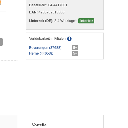
Bestell-Nr.:
04-4417001
EAN:
4250789815500
1
Lieferzeit (DE):
2-4 Werktage
lieferbar
Verfügbarkeit in Filialen
Beverungen (37688):
5+
Herne (44653):
5+
Vorteile