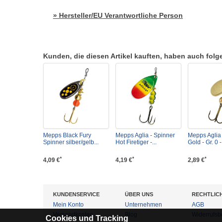
» Hersteller/EU Verantwortliche Person
Kunden, die diesen Artikel kauften, haben auch folgen
Mepps Black Fury
Mepps Aglia - Spinner
Mepps Aglia 
Spinner silber/gelb...
Hot Firetiger -...
Gold - Gr. 0 -.
*
*
*
4,09 €
4,19 €
2,89 €
KUNDENSERVICE
ÜBER UNS
RECHTLIC
Mein Konto
Unternehmen
AGB
Versandkosten
Blog
Widerrufsb
Cookies und Tracking