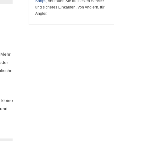
Shops
, vertrauen Sie auf besten Service
und sicheres Einkaufen. Von Anglern, für
Angler.
. Mehr
jeder
bfische
 kleine
 und