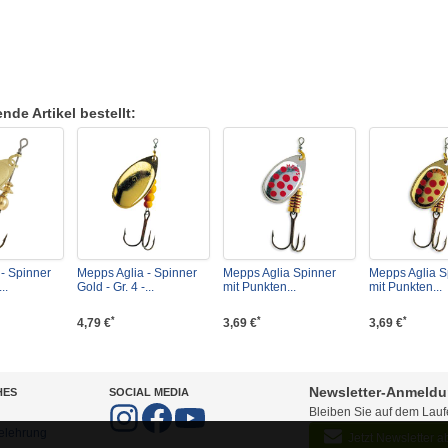
de Artikel bestellt:
- Spinner
Mepps Aglia - Spinner
Mepps Aglia Spinner
Mepps Aglia S
..
Gold - Gr. 4 -...
mit Punkten...
mit Punkten...
*
*
*
4,79 €
3,69 €
3,69 €
Newsletter-Anmeld
HES
SOCIAL MEDIA
Bleiben Sie auf dem Lau
elehrung
Jetzt Newsletter 