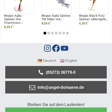
Mepps Aglia -
Mepps Aglia Spinner
Mepps Black Fury
Spinner Hot
TW Silber mit...
Spinner silber/gelb...
Chartreuse...
*
*
9,59 €
4,39 €
*
6,39 €
Deutsch
English
(05273) 36779-0
info@angel-domaene.de
Bleiben Sie auf dem Laufenden!