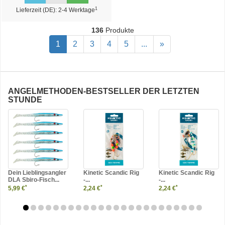
1
Lieferzeit (DE): 2-4 Werktage
136
Produkte
1
2
3
4
5
...
»
ANGELMETHODEN-BESTSELLER DER LETZTEN
STUNDE
Dein Lieblingsangler
Kinetic Scandic Rig
Kinetic Scandic Rig
DLA Sbiro-Fisch...
-...
-...
*
*
*
5,99 €
2,24 €
2,24 €