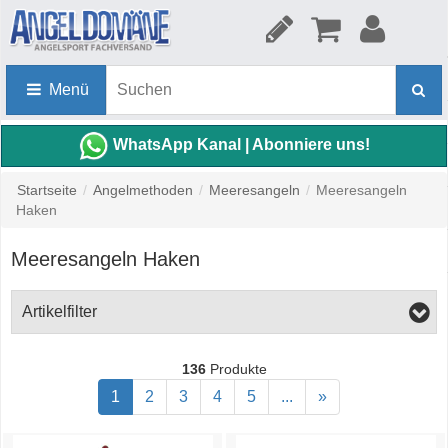
Menü
WhatsApp Kanal | Abonniere uns!
Startseite
/
Angelmethoden
/
Meeresangeln
/
Meeresangeln
Haken
Meeresangeln Haken
Artikelfilter
136
Produkte
1
2
3
4
5
...
»