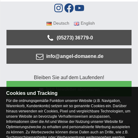
Deutsch
English
(05273) 36779-0
info@angel-domaene.de
Bleiben Sie auf dem Laufenden!
Jetzt Newsletter abonnieren
Cookies und Tracking
Für die ordnungsgemäße Funktion unserer Website (z.B. Navigation,
Kundenservice
Mein Konto
Versandkosten
Warenkorb, Kundenkonto) setzen wir so genannte Cookies ein. Darüber
Zahlungsarten
Rücksendung
Kaufberatung
hinaus verwenden wir Cookies, Pixel und vergleichbare Technologien, um
Häufige Fragen
unsere Website an bevorzugte Verhaltensweisen anzupassen,
Informationen über die Art und Weise der Nutzung unserer Website für
Über uns
Unternehmen
Blog
Jobs & Praktika
Facebook
Optimierungszwecke zu erhalten und personalisierte Werbung ausspielen
Osterfeldsee
Archiv
Sitemap
Kontaktformular
zu können. Zu Werbezwecke können diese Daten auch an Dritte, wie z.B.
Suchmaschinenanbieter oder Werbeagenturen weitergegeben werden.