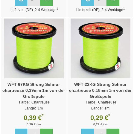
1
1
Lieferzeit (DE): 2-4 Werktage
Lieferzeit (DE): 2-4 Werktage
WFT 67KG Strong Schnur
WFT 22KG Strong Schnur
chartreuse 0,39mm 1m von der
chartreuse 0,18mm 1m von der
Großspule
Großspule
Farbe: Chartreuse
Farbe: Chartreuse
Länge: 1m
Länge: 1m
Durchmesser: 0,39mm
Durchmesser: 0,18mm
*
*
0,39 €
0,29 €
Weitere Varianten >>
Weitere Varianten >>
0,39 € / m
0,29 € / m