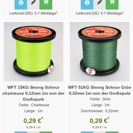
1
1
Lieferzeit (DE): 5-7 Werktage
Lieferzeit (DE): 5-7 Werktage
WFT 15KG Strong Schnur
WFT 51KG Strong Schnur Grün
chartreuse 0,12mm 1m von der
0,32mm 1m von der Großspule
Großspule
Farbe: Grün
Farbe: Chartreuse
Länge: 1m
Länge: 1m
Durchmesser: 0,32mm
Durchmesser: 0,12mm
Weitere Varianten >>
*
*
0,29 €
0,29 €
Weitere Varianten >>
0,29 € / m
0,29 € / m