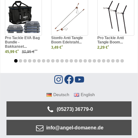
Pro Tackle EVA Bag
Stonfo Anti Tangle
Pro Tackle Anti
Bundle -
Boom Edelstahl...
Tangle Boom...
Bakkanset...
*
*
3,49 €
2,29 €
**
*
45,99 €
80,95 €
Deutsch
English
(05273) 36779-0
info@angel-domaene.de