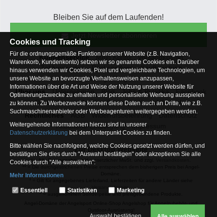
Bleiben Sie auf dem Laufenden!
Jetzt Newsletter abonnieren
Cookies und Tracking
Für die ordnungsgemäße Funktion unserer Website (z.B. Navigation,
Kundenservice
Mein Konto
Versandkosten
Warenkorb, Kundenkonto) setzen wir so genannte Cookies ein. Darüber
Zahlungsarten
Rücksendung
Kaufberatung
hinaus verwenden wir Cookies, Pixel und vergleichbare Technologien, um
Häufige Fragen
unsere Website an bevorzugte Verhaltensweisen anzupassen,
Informationen über die Art und Weise der Nutzung unserer Website für
Über uns
Unternehmen
Blog
Jobs & Praktika
Facebook
Optimierungszwecke zu erhalten und personalisierte Werbung ausspielen
Osterfeldsee
Archiv
Sitemap
Kontaktformular
zu können. Zu Werbezwecke können diese Daten auch an Dritte, wie z.B.
Suchmaschinenanbieter oder Werbeagenturen weitergegeben werden.
Rechtliches
AGB
Widerrufsbelehrung
Datenschutz
Weitergehende Informationen hierzu sind in unserer
Altbatterie-Entsorgung
Impressum
Datenschutzerklärung
bei dem Unterpunkt Cookies zu finden.
Bitte wählen Sie nachfolgend, welche Cookies gesetzt werden dürfen, und
Zur Desktop Webseite
bestätigen Sie dies durch "Auswahl bestätigen" oder akzeptieren Sie alle
* = Alle Preisangaben inkl. gesetzlicher MwSt. und zzgl.
Versandkosten
.
Cookies durch "Alle auswählen":
** = Die durchgestrichenen Preise entsprechen dem bisherigen Preis bei Angel-
Domäne.
Mehr Informationen
1
= Gilt für angegebenes Lieferland. Lieferzeiten für andere Länder siehe
Essentiell
Versandinfoseite.
Essentiell
Statistiken
Marketing
2
= ausgenommen Sonderpeise und preisgebundene Produkte.
Hierbei handelt es sich um Cookies, die für die Grundfunktionen unserer
Angel-Domäne der Angelsport Online-Shop Angelshop für Angelzubehör- und
Website erforderlich sind (z.B. Navigation, Warenkorb, Kundenkonto),
Outdoor-Ausrüstung!
weshalb auf diese nicht verzichtet werden kann
Auswahl bestätigen
Alle auswählen