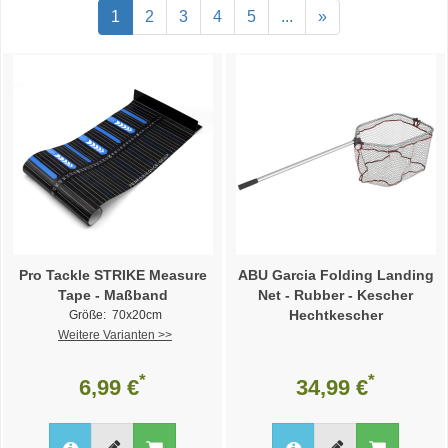
1
2
3
4
5
...
»
Pro Tackle STRIKE Measure
ABU Garcia Folding Landing
Tape - Maßband
Net - Rubber - Kescher
Hechtkescher
Größe: 70x20cm
Weitere Varianten >>
*
*
6,99 €
34,99 €