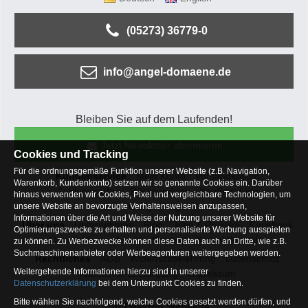
(05273) 36779-0
info@angel-domaene.de
Bleiben Sie auf dem Laufenden!
Jetzt Newsletter abonnieren
Cookies und Tracking
Für die ordnungsgemäße Funktion unserer Website (z.B. Navigation,
Kundenservice
Mein Konto
Versandkosten
Warenkorb, Kundenkonto) setzen wir so genannte Cookies ein. Darüber
Zahlungsarten
Rücksendung
Kaufberatung
hinaus verwenden wir Cookies, Pixel und vergleichbare Technologien, um
Häufige Fragen
unsere Website an bevorzugte Verhaltensweisen anzupassen,
Informationen über die Art und Weise der Nutzung unserer Website für
Über uns
Unternehmen
Blog
Jobs & Praktika
Facebook
Optimierungszwecke zu erhalten und personalisierte Werbung ausspielen
Osterfeldsee
Archiv
Sitemap
Kontaktformular
zu können. Zu Werbezwecke können diese Daten auch an Dritte, wie z.B.
Suchmaschinenanbieter oder Werbeagenturen weitergegeben werden.
Rechtliches
AGB
Widerrufsbelehrung
Datenschutz
Weitergehende Informationen hierzu sind in unserer
Altbatterie-Entsorgung
Impressum
Datenschutzerklärung
bei dem Unterpunkt Cookies zu finden.
Bitte wählen Sie nachfolgend, welche Cookies gesetzt werden dürfen, und
Zur Desktop Webseite