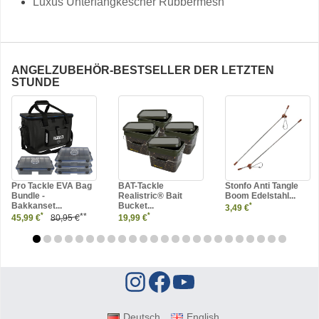
Luxus Unterfangkescher Rubbermesh
ANGELZUBEHÖR-BESTSELLER DER LETZTEN
STUNDE
Pro Tackle EVA Bag
BAT-Tackle
Stonfo Anti Tangle
Bundle -
Realistric® Bait
Boom Edelstahl...
Bakkanset...
Bucket...
*
3,49 €
**
*
*
45,99 €
80,95 €
19,99 €
Deutsch
English