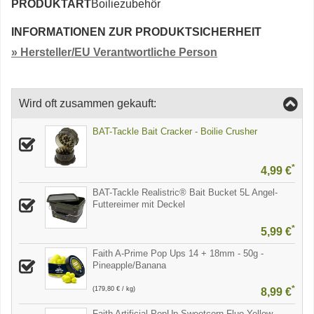
PRODUKTART
Boiliezubehör
INFORMATIONEN ZUR PRODUKTSICHERHEIT
» Hersteller/EU Verantwortliche Person
Wird oft zusammen gekauft:
BAT-Tackle Bait Cracker - Boilie Crusher
*
4,99 €
BAT-Tackle Realistric® Bait Bucket 5L Angel-
Futtereimer mit Deckel
*
5,99 €
Faith A-Prime Pop Ups 14 + 18mm - 50g -
Pineapple/Banana
*
(179,80 € / kg)
8,99 €
Faith Artificial PopUp Sweetcorn Fluo Yellow