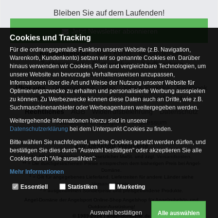
Bleiben Sie auf dem Laufenden!
Jetzt Newsletter abonnieren
Cookies und Tracking
Für die ordnungsgemäße Funktion unserer Website (z.B. Navigation,
Kundenservice
Mein Konto
Versandkosten
Warenkorb, Kundenkonto) setzen wir so genannte Cookies ein. Darüber
Zahlungsarten
Rücksendung
Kaufberatung
hinaus verwenden wir Cookies, Pixel und vergleichbare Technologien, um
Häufige Fragen
unsere Website an bevorzugte Verhaltensweisen anzupassen,
Informationen über die Art und Weise der Nutzung unserer Website für
Über uns
Unternehmen
Blog
Jobs & Praktika
Facebook
Optimierungszwecke zu erhalten und personalisierte Werbung ausspielen
Osterfeldsee
Archiv
Sitemap
Kontaktformular
zu können. Zu Werbezwecke können diese Daten auch an Dritte, wie z.B.
Suchmaschinenanbieter oder Werbeagenturen weitergegeben werden.
Rechtliches
AGB
Widerrufsbelehrung
Datenschutz
Weitergehende Informationen hierzu sind in unserer
Altbatterie-Entsorgung
Impressum
Datenschutzerklärung
bei dem Unterpunkt Cookies zu finden.
Bitte wählen Sie nachfolgend, welche Cookies gesetzt werden dürfen, und
Zur Desktop Webseite
bestätigen Sie dies durch "Auswahl bestätigen" oder akzeptieren Sie alle
* = Alle Preisangaben inkl. gesetzlicher MwSt. und zzgl.
Versandkosten
.
Cookies durch "Alle auswählen":
** = Die durchgestrichenen Preise entsprechen dem bisherigen Preis bei Angel-
Domäne.
Mehr Informationen
1
= Gilt für angegebenes Lieferland. Lieferzeiten für andere Länder siehe
Essentiell
Versandinfoseite.
Essentiell
Statistiken
Marketing
2
= ausgenommen Sonderpeise und preisgebundene Produkte.
Hierbei handelt es sich um Cookies, die für die Grundfunktionen unserer
Angel-Domäne der Angelsport Online-Shop Angelshop für Angelzubehör- und
Website erforderlich sind (z.B. Navigation, Warenkorb, Kundenkonto),
Outdoor-Ausrüstung!
weshalb auf diese nicht verzichtet werden kann
Auswahl bestätigen
Alle auswählen
© 1989-2024 | angel-domaene.de