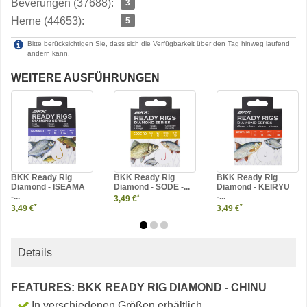
Beverungen (37688):
3
Herne (44653):
5
Bitte berücksichtigen Sie, dass sich die Verfügbarkeit über den Tag hinweg laufend
ändern kann.
WEITERE AUSFÜHRUNGEN
BKK Ready Rig
BKK Ready Rig
BKK Ready Rig
Diamond - ISEAMA
Diamond - SODE -...
Diamond - KEIRYU
-...
-...
*
3,49 €
*
*
3,49 €
3,49 €
Details
FEATURES: BKK READY RIG DIAMOND - CHINU
In verschiedenen Größen erhältlich