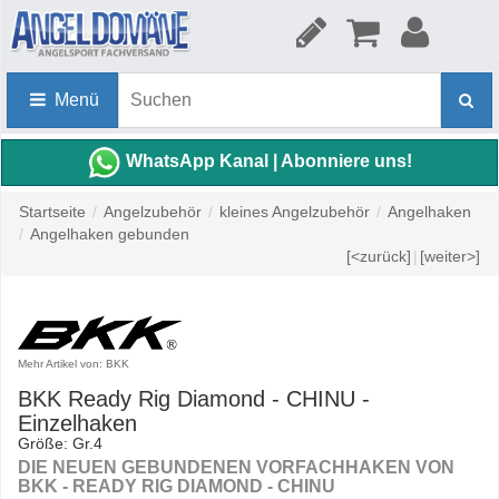
Menü
WhatsApp Kanal | Abonniere uns!
Startseite
/
Angelzubehör
/
kleines Angelzubehör
/
Angelhaken
/
Angelhaken gebunden
[<zurück]
|
[weiter>]
Mehr Artikel von: BKK
BKK Ready Rig Diamond - CHINU -
Einzelhaken
Größe: Gr.4
DIE NEUEN GEBUNDENEN VORFACHHAKEN VON
BKK - READY RIG DIAMOND - CHINU