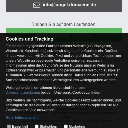
info@angel-domaene.de
Bleiben Sie auf dem Laufenden!
Jetzt Newsletter abonnieren
Cookies und Tracking
Für die ordnungsgemäße Funktion unserer Website (z.B. Navigation,
Kundenservice
Mein Konto
Versandkosten
Warenkorb, Kundenkonto) setzen wir so genannte Cookies ein. Darüber
Zahlungsarten
Rücksendung
Kaufberatung
hinaus verwenden wir Cookies, Pixel und vergleichbare Technologien, um
Häufige Fragen
unsere Website an bevorzugte Verhaltensweisen anzupassen,
Informationen über die Art und Weise der Nutzung unserer Website für
Über uns
Unternehmen
Blog
Jobs & Praktika
Facebook
Optimierungszwecke zu erhalten und personalisierte Werbung ausspielen
Osterfeldsee
Archiv
Sitemap
Kontaktformular
zu können. Zu Werbezwecke können diese Daten auch an Dritte, wie z.B.
Suchmaschinenanbieter oder Werbeagenturen weitergegeben werden.
Rechtliches
AGB
Widerrufsbelehrung
Datenschutz
Weitergehende Informationen hierzu sind in unserer
Altbatterie-Entsorgung
Impressum
Datenschutzerklärung
bei dem Unterpunkt Cookies zu finden.
Bitte wählen Sie nachfolgend, welche Cookies gesetzt werden dürfen, und
Zur Desktop Webseite
bestätigen Sie dies durch "Auswahl bestätigen" oder akzeptieren Sie alle
* = Alle Preisangaben inkl. gesetzlicher MwSt. und zzgl.
Versandkosten
.
Cookies durch "Alle auswählen":
** = Die durchgestrichenen Preise entsprechen dem bisherigen Preis bei Angel-
Domäne.
Mehr Informationen
1
= Gilt für angegebenes Lieferland. Lieferzeiten für andere Länder siehe
Essentiell
Versandinfoseite.
Essentiell
Statistiken
Marketing
2