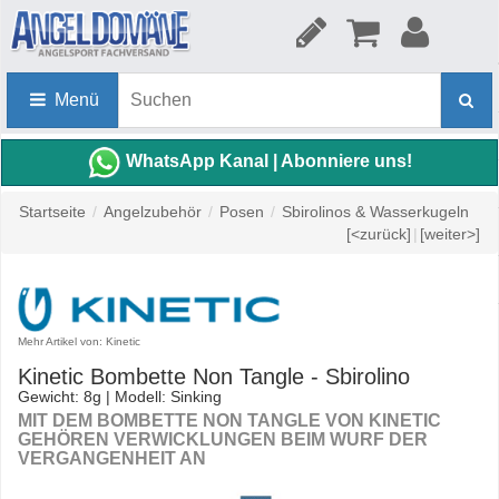
Menü
WhatsApp Kanal | Abonniere uns!
Startseite
/
Angelzubehör
/
Posen
/
Sbirolinos & Wasserkugeln
[<zurück]
|
[weiter>]
Mehr Artikel von: Kinetic
Kinetic Bombette Non Tangle - Sbirolino
Gewicht: 8g | Modell: Sinking
MIT DEM BOMBETTE NON TANGLE VON KINETIC
GEHÖREN VERWICKLUNGEN BEIM WURF DER
VERGANGENHEIT AN