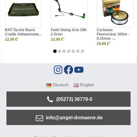
BAT-Tackle Basic
Faith Swing Arm SW-
Carbotex
Cradle Abhakmatte...
2 Grün
Fluoroclear 300m -
0,35mm -...
*
*
22,99 €
15,99 €
*
19,99 €
Deutsch
English
(05273) 36779-0
info@angel-domaene.de