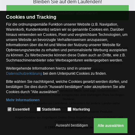
Bleiben Sie auf dem Laufenden!
Jetzt Newsletter abonnieren
Cookies und Tracking
Für die ordnungsgemäße Funktion unserer Website (z.B. Navigation,
Kundenservice
Mein Konto
Versandkosten
Warenkorb, Kundenkonto) setzen wir so genannte Cookies ein. Darüber
Zahlungsarten
Rücksendung
Kaufberatung
hinaus verwenden wir Cookies, Pixel und vergleichbare Technologien, um
Häufige Fragen
unsere Website an bevorzugte Verhaltensweisen anzupassen,
Informationen über die Art und Weise der Nutzung unserer Website für
Über uns
Unternehmen
Blog
Jobs & Praktika
Facebook
Optimierungszwecke zu erhalten und personalisierte Werbung ausspielen
Osterfeldsee
Archiv
Sitemap
Kontaktformular
zu können. Zu Werbezwecke können diese Daten auch an Dritte, wie z.B.
Suchmaschinenanbieter oder Werbeagenturen weitergegeben werden.
Rechtliches
AGB
Widerrufsbelehrung
Datenschutz
Weitergehende Informationen hierzu sind in unserer
Altbatterie-Entsorgung
Impressum
Datenschutzerklärung
bei dem Unterpunkt Cookies zu finden.
Bitte wählen Sie nachfolgend, welche Cookies gesetzt werden dürfen, und
Zur Desktop Webseite
bestätigen Sie dies durch "Auswahl bestätigen" oder akzeptieren Sie alle
* = Alle Preisangaben inkl. gesetzlicher MwSt. und zzgl.
Versandkosten
.
Cookies durch "Alle auswählen":
** = Die durchgestrichenen Preise entsprechen dem bisherigen Preis bei Angel-
Domäne.
Mehr Informationen
1
= Gilt für angegebenes Lieferland. Lieferzeiten für andere Länder siehe
Essentiell
Versandinfoseite.
Essentiell
Statistiken
Marketing
2
= ausgenommen Sonderpeise und preisgebundene Produkte.
Hierbei handelt es sich um Cookies, die für die Grundfunktionen unserer
Angel-Domäne der Angelsport Online-Shop Angelshop für Angelzubehör- und
Website erforderlich sind (z.B. Navigation, Warenkorb, Kundenkonto),
Outdoor-Ausrüstung!
weshalb auf diese nicht verzichtet werden kann
Auswahl bestätigen
Alle auswählen
© 1989-2024 | angel-domaene.de
Statistiken