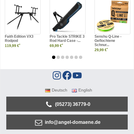
Faith Edition VX3
Pro Tackle STRIKE 3
Senshu Q-Line -
Rodpod
Rod Hard Case -...
Geflochtene
Schnur...
*
*
119,99 €
69,99 €
*
29,99 €
Deutsch
English
(05273) 36779-0
info@angel-domaene.de