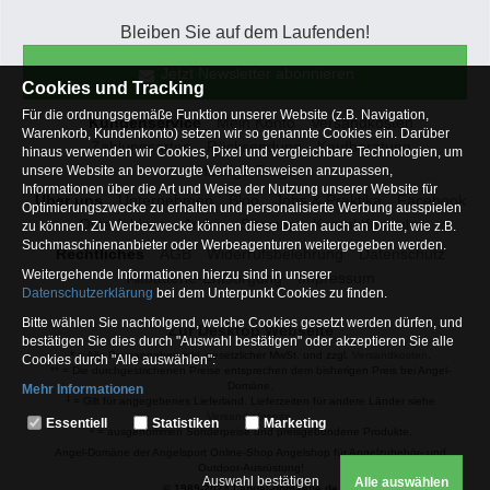
Bleiben Sie auf dem Laufenden!
Jetzt Newsletter abonnieren
Cookies und Tracking
Für die ordnungsgemäße Funktion unserer Website (z.B. Navigation,
Kundenservice
Mein Konto
Versandkosten
Warenkorb, Kundenkonto) setzen wir so genannte Cookies ein. Darüber
Zahlungsarten
Rücksendung
Kaufberatung
hinaus verwenden wir Cookies, Pixel und vergleichbare Technologien, um
Häufige Fragen
unsere Website an bevorzugte Verhaltensweisen anzupassen,
Informationen über die Art und Weise der Nutzung unserer Website für
Über uns
Unternehmen
Blog
Jobs & Praktika
Facebook
Optimierungszwecke zu erhalten und personalisierte Werbung ausspielen
Osterfeldsee
Archiv
Sitemap
Kontaktformular
zu können. Zu Werbezwecke können diese Daten auch an Dritte, wie z.B.
Suchmaschinenanbieter oder Werbeagenturen weitergegeben werden.
Rechtliches
AGB
Widerrufsbelehrung
Datenschutz
Weitergehende Informationen hierzu sind in unserer
Altbatterie-Entsorgung
Impressum
Datenschutzerklärung
bei dem Unterpunkt Cookies zu finden.
Bitte wählen Sie nachfolgend, welche Cookies gesetzt werden dürfen, und
Zur Desktop Webseite
bestätigen Sie dies durch "Auswahl bestätigen" oder akzeptieren Sie alle
* = Alle Preisangaben inkl. gesetzlicher MwSt. und zzgl.
Versandkosten
.
Cookies durch "Alle auswählen":
** = Die durchgestrichenen Preise entsprechen dem bisherigen Preis bei Angel-
Domäne.
Mehr Informationen
1
= Gilt für angegebenes Lieferland. Lieferzeiten für andere Länder siehe
Essentiell
Versandinfoseite.
Essentiell
Statistiken
Marketing
2
= ausgenommen Sonderpeise und preisgebundene Produkte.
Hierbei handelt es sich um Cookies, die für die Grundfunktionen unserer
Angel-Domäne der Angelsport Online-Shop Angelshop für Angelzubehör- und
Website erforderlich sind (z.B. Navigation, Warenkorb, Kundenkonto),
Outdoor-Ausrüstung!
weshalb auf diese nicht verzichtet werden kann
Auswahl bestätigen
Alle auswählen
© 1989-2024 | angel-domaene.de