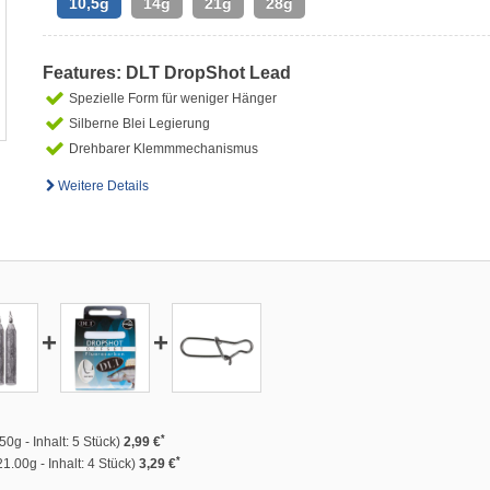
10,5g
14g
21g
28g
Features: DLT DropShot Lead
Spezielle Form für weniger Hänger
Silberne Blei Legierung
Drehbarer Klemmmechanismus
Weitere Details
+
+
*
50g - Inhalt: 5 Stück)
2,99 €
*
1.00g - Inhalt: 4 Stück)
3,29 €