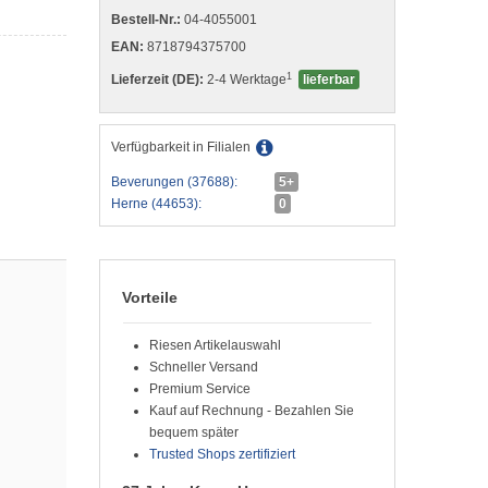
Bestell-Nr.:
04-4055001
EAN:
8718794375700
1
Lieferzeit (DE):
2-4 Werktage
lieferbar
Verfügbarkeit in Filialen
Beverungen (37688):
5+
Herne (44653):
0
Vorteile
Riesen Artikelauswahl
Schneller Versand
Premium Service
Kauf auf Rechnung - Bezahlen Sie
bequem später
Trusted Shops zertifiziert