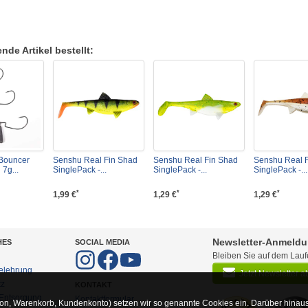
de Artikel bestellt:
Bouncer
Senshu Real Fin Shad
Senshu Real Fin Shad
Senshu Real 
 7g...
SinglePack -...
SinglePack -...
SinglePack -...
*
*
*
1,99 €
1,29 €
1,29 €
Newsletter-Anmeld
HES
SOCIAL MEDIA
Bleiben Sie auf dem Lau
elehrung
Jetzt Newsletter 
tz
KONTAKT
-Entsorgung
Kontaktformular
on, Warenkorb, Kundenkonto) setzen wir so genannte Cookies ein. Darüber hinaus