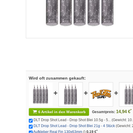
Wird oft zusammen gekauft:
+
+
+
*
14,94 €
6 Artikel in den Warenkorb
Gesamtpreis:
DLT Drop Shot Lead - Drop Shot Blei 10.5g - 5... (Gewicht: 10.
DLT Drop Shot Lead - Drop Shot Blei 21g - 4 Stück
(Gewicht: 2
*
Aufkleber Real Fin 130x63mm
()
0,19 €