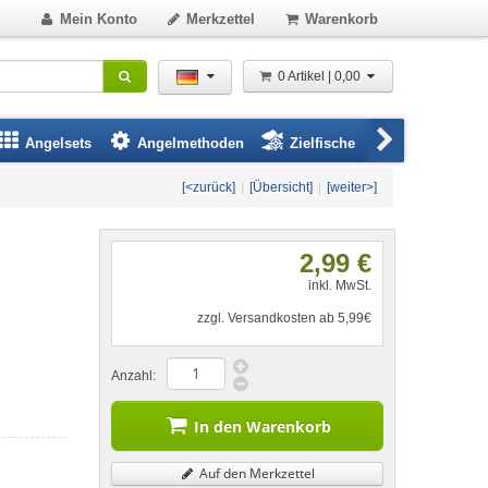
Mein Konto
Merkzettel
Warenkorb
0 Artikel | 0,00
Angelsets
Angelmethoden
Zielfische
Angelbeklei
[<zurück]
|
[Übersicht]
|
[weiter>]
2,99 €
inkl. MwSt.
zzgl. Versandkosten ab 5,99€
Anzahl:
In den Warenkorb
Auf den Merkzettel