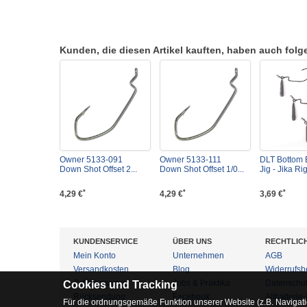
Kunden, die diesen Artikel kauften, haben auch folgen
Owner 5133-091
Owner 5133-111
DLT Bottom 
Down Shot Offset 2...
Down Shot Offset 1/0...
Jig - Jika Rig
*
*
*
4,29 €
4,29 €
3,69 €
KUNDENSERVICE
ÜBER UNS
RECHTLIC
Mein Konto
Unternehmen
AGB
Versandkosten
Blog
Widerrufsb
Zahlungsarten
Jobs & Praktika
Datenschu
Cookies und Tracking
Rücksendung
Facebook
Altbatterie
Für die ordnungsgemäße Funktion unserer Website (z.B. Navigati