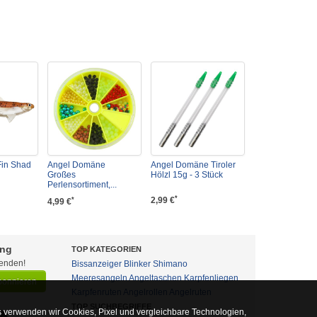
Fin Shad
Angel Domäne
Angel Domäne Tiroler
Großes
Hölzl 15g - 3 Stück
Perlensortiment,...
*
2,99 €
*
4,99 €
ung
TOP KATEGORIEN
fenden!
Bissanzeiger
Blinker
Shimano
Meeresangeln
Angeltaschen
Karpfenliegen
abonnieren
Karpfenruten
Angelrollen
Angelruten
TOP SUCHBEGRIFFE
 verwenden wir Cookies, Pixel und vergleichbare Technologien,