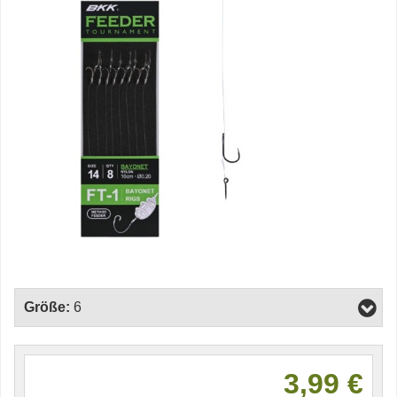
Größe:
6
3,99 €