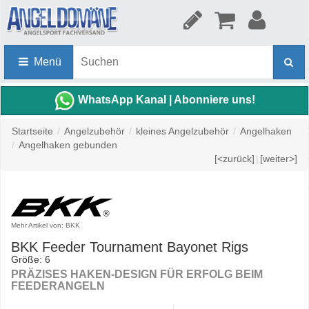
Menü
WhatsApp Kanal | Abonniere uns!
Startseite
/
Angelzubehör
/
kleines Angelzubehör
/
Angelhaken
/
Angelhaken gebunden
[<zurück]
|
[weiter>]
Mehr Artikel von: BKK
BKK Feeder Tournament Bayonet Rigs
Größe: 6
PRÄZISES HAKEN-DESIGN FÜR ERFOLG BEIM
FEEDERANGELN