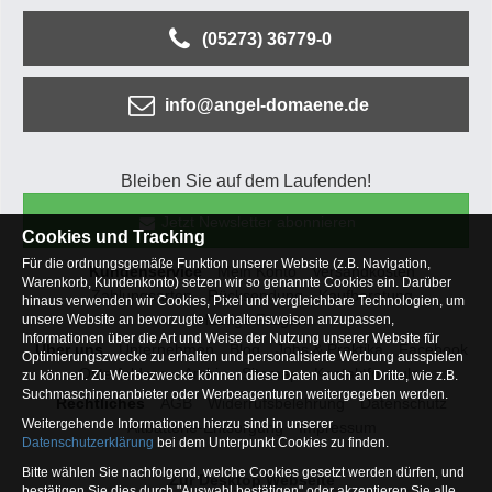
(05273) 36779-0
info@angel-domaene.de
Bleiben Sie auf dem Laufenden!
Jetzt Newsletter abonnieren
Cookies und Tracking
Für die ordnungsgemäße Funktion unserer Website (z.B. Navigation,
Kundenservice
Mein Konto
Versandkosten
Warenkorb, Kundenkonto) setzen wir so genannte Cookies ein. Darüber
Zahlungsarten
Rücksendung
Kaufberatung
hinaus verwenden wir Cookies, Pixel und vergleichbare Technologien, um
Häufige Fragen
unsere Website an bevorzugte Verhaltensweisen anzupassen,
Informationen über die Art und Weise der Nutzung unserer Website für
Über uns
Unternehmen
Blog
Jobs & Praktika
Facebook
Optimierungszwecke zu erhalten und personalisierte Werbung ausspielen
Osterfeldsee
Archiv
Sitemap
Kontaktformular
zu können. Zu Werbezwecke können diese Daten auch an Dritte, wie z.B.
Suchmaschinenanbieter oder Werbeagenturen weitergegeben werden.
Rechtliches
AGB
Widerrufsbelehrung
Datenschutz
Weitergehende Informationen hierzu sind in unserer
Altbatterie-Entsorgung
Impressum
Datenschutzerklärung
bei dem Unterpunkt Cookies zu finden.
Bitte wählen Sie nachfolgend, welche Cookies gesetzt werden dürfen, und
Zur Desktop Webseite
bestätigen Sie dies durch "Auswahl bestätigen" oder akzeptieren Sie alle