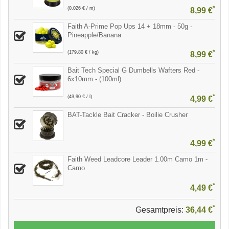
*
(0,026 € / m)
8,99 €
Faith A-Prime Pop Ups 14 + 18mm - 50g -
Pineapple/Banana
*
(179,80 € / kg)
8,99 €
Bait Tech Special G Dumbells Wafters Red -
6x10mm - (100ml)
*
(49,90 € / l)
4,99 €
BAT-Tackle Bait Cracker - Boilie Crusher
*
4,99 €
Faith Weed Leadcore Leader 1.00m Camo 1m -
Camo
*
4,49 €
*
Gesamtpreis:
36,44 €