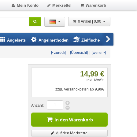
Mein Konto
Merkzettel
Warenkorb
0 Artikel | 0,00
Angelsets
Angelmethoden
Zielfische
Angelbeklei
[<zurück]
|
[Übersicht]
|
[weiter>]
14,99 €
inkl. MwSt.
zzgl. Versandkosten ab 9,99€
Anzahl:
In den Warenkorb
Auf den Merkzettel