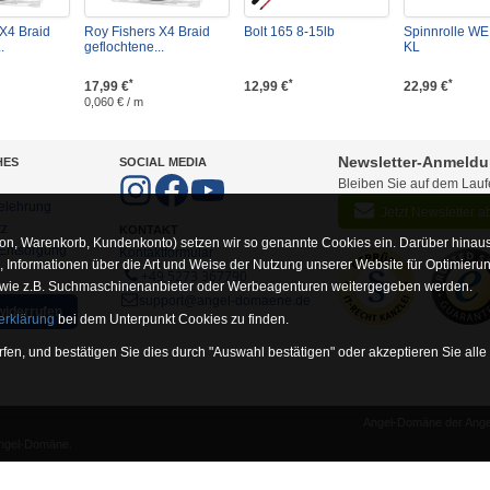
X4 Braid
Roy Fishers X4 Braid
Bolt 165 8-15lb
Spinnrolle WE
.
geflochtene...
KL
*
*
*
17,99 €
12,99 €
22,99 €
0,060 € / m
Newsletter-Anmeld
HES
SOCIAL MEDIA
Bleiben Sie auf dem Lau
elehrung
Jetzt Newsletter 
tz
KONTAKT
on, Warenkorb, Kundenkonto) setzen wir so genannte Cookies ein. Darüber hinaus
-Entsorgung
Kontaktformular
Informationen über die Art und Weise der Nutzung unserer Website für Optimieru
+49 5273 367790
 wie z.B. Suchmaschinenanbieter oder Werbeagenturen weitergegeben werden.
support@angel-domaene.de
widerrufen
erklärung
bei dem Unterpunkt Cookies zu finden.
fen, und bestätigen Sie dies durch "Auswahl bestätigen" oder akzeptieren Sie alle
Angel-Domäne der Angel
unserer Website erforderlich sind (z.B. Navigation, Warenkorb, Kundenkonto), wesh
Angel-Domäne.
rsandinfoseite.