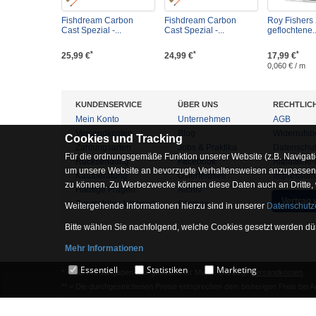
Fishdream Carbon
Fishdream Carbon
Roy Fishers 
Cast Spezial -...
Cast Spezial -...
geflochtene..
*
*
*
25,99 €
24,99 €
17,99 €
0,060 € / m
KUNDENSERVICE
ÜBER UNS
RECHTLIC
Mein Konto
Unternehmen
AGB
Versandkosten
Blog
Widerrufsb
Cookies und Tracking
Zahlungsarten
Jobs & Praktika
Datenschu
Für die ordnungsgemäße Funktion unserer Website (z.B. Navigati
Rücksendung
Facebook
Altbatterie
um unsere Website an bevorzugte Verhaltensweisen anzupassen, 
Kaufberatung
Osterfeldsee
Impressum
zu können. Zu Werbezwecke können diese Daten auch an Dritte,
Häufige Fragen
Archiv
Vertrag 
Zur mobilen Webseite
Sitemap
Weitergehende Informationen hierzu sind in unserer
Datenschutz
Bitte wählen Sie nachfolgend, welche Cookies gesetzt werden dür
Mehr Informationen
Essentiell
Essentiell
Statistiken
Marketing
* = Alle Preisangaben inkl. gesetzlicher MwSt. und zzgl.
Versandkosten
.
Hierbei handelt es sich um Cookies, die für die Grundfunktionen 
** = Die durchgestrichenen Preise entsprechen dem bisherigen Preis bei 
1
= Gilt für angegebenes Lieferland. Lieferzeiten für andere Länder siehe
Ve
Statistiken
2
= ausgenommen Sonderpeise und preisgebundene Produkte.