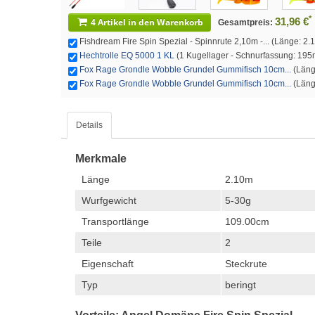
*
31,96 €
4 Artikel in den Warenkorb
Gesamtpreis:
Fishdream Fire Spin Spezial - Spinnrute 2,10m -... (Länge: 2.1
Hechtrolle EQ 5000 1 KL
(1 Kugellager - Schnurfassung: 195
Fox Rage Grondle Wobble Grundel Gummifisch 10cm...
(Länge
Fox Rage Grondle Wobble Grundel Gummifisch 10cm...
(Länge
Details
Merkmale
Länge
2.10m
Wurfgewicht
5-30g
Transportlänge
109.00cm
Teile
2
Eigenschaft
Steckrute
Typ
beringt