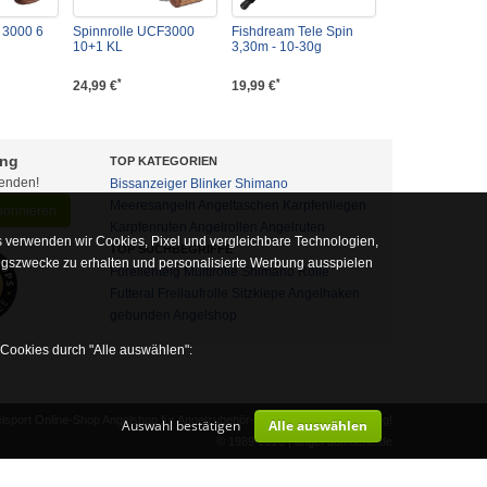
 3000 6
Spinnrolle UCF3000
Fishdream Tele Spin
10+1 KL
3,30m - 10-30g
*
*
24,99 €
19,99 €
ung
TOP KATEGORIEN
fenden!
Bissanzeiger
Blinker
Shimano
Meeresangeln
Angeltaschen
Karpfenliegen
abonnieren
Karpfenruten
Angelrollen
Angelruten
 verwenden wir Cookies, Pixel und vergleichbare Technologien,
TOP SUCHBEGRIFFE
ngszwecke zu erhalten und personalisierte Werbung ausspielen
Forellenteig
Multirolle
Shimano Rolle
Futteral
Freilaufrolle
Sitzkiepe
Angelhaken
gebunden
Angelshop
 Cookies durch "Alle auswählen":
sport Online-Shop Angelshop für Angelzubehör- und Outdoor-Ausrüstung!
Auswahl bestätigen
Alle auswählen
alb auf diese nicht verzichtet werden kann
© 1989-2026 | angel-domaene.de