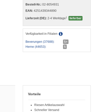
Bestell-Nr.:
02-8054931
EAN:
4251439344890
1
Lieferzeit (DE):
2-4 Werktage
lieferbar
Verfügbarkeit in Filialen
Beverungen (37688):
5+
Herne (44653):
5
Vorteile
Riesen Artikelauswahl
Schneller Versand