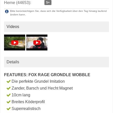
Herne (44653):
5+
Bitte berücksichtigen Sie, dass sich die Verfügbarkeit über den Tag hinweg laufend
ändern kann.
Videos
Details
FEATURES: FOX RAGE GRONDLE WOBBLE
Die perfekte Grundel Imitation
Zander, Barsch und Hecht Magnet
10cm lang
Breites Köderprofil
Superrealistisch