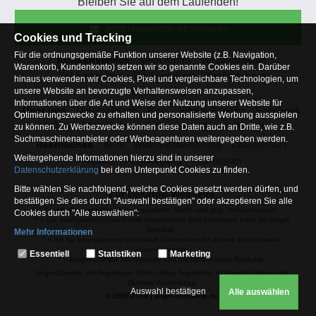
Bleiben Sie auf dem Laufenden!
Jetzt Newsletter abonnieren
Cookies und Tracking
Für die ordnungsgemäße Funktion unserer Website (z.B. Navigation,
Kundenservice
Mein Konto
Versandkosten
Warenkorb, Kundenkonto) setzen wir so genannte Cookies ein. Darüber
Zahlungsarten
Rücksendung
Kaufberatung
hinaus verwenden wir Cookies, Pixel und vergleichbare Technologien, um
Häufige Fragen
unsere Website an bevorzugte Verhaltensweisen anzupassen,
Informationen über die Art und Weise der Nutzung unserer Website für
Über uns
Unternehmen
Blog
Jobs & Praktika
Facebook
Optimierungszwecke zu erhalten und personalisierte Werbung ausspielen
Osterfeldsee
Archiv
Sitemap
Kontaktformular
zu können. Zu Werbezwecke können diese Daten auch an Dritte, wie z.B.
Suchmaschinenanbieter oder Werbeagenturen weitergegeben werden.
Rechtliches
AGB
Widerrufsbelehrung
Datenschutz
Weitergehende Informationen hierzu sind in unserer
Altbatterie-Entsorgung
Impressum
Datenschutzerklärung
bei dem Unterpunkt Cookies zu finden.
Bitte wählen Sie nachfolgend, welche Cookies gesetzt werden dürfen, und
Zur Desktop Webseite
bestätigen Sie dies durch "Auswahl bestätigen" oder akzeptieren Sie alle
* = Alle Preisangaben inkl. gesetzlicher MwSt. und zzgl.
Versandkosten
.
Cookies durch "Alle auswählen":
** = Die durchgestrichenen Preise entsprechen dem bisherigen Preis bei Angel-
Domäne.
Mehr Informationen
1
= Gilt für angegebenes Lieferland. Lieferzeiten für andere Länder siehe
Essentiell
Versandinfoseite.
Essentiell
Statistiken
Marketing
2
= ausgenommen Sonderpeise und preisgebundene Produkte.
Hierbei handelt es sich um Cookies, die für die Grundfunktionen unserer
Angel-Domäne der Angelsport Online-Shop Angelshop für Angelzubehör- und
Website erforderlich sind (z.B. Navigation, Warenkorb, Kundenkonto),
Outdoor-Ausrüstung!
weshalb auf diese nicht verzichtet werden kann
Auswahl bestätigen
Alle auswählen
© 1989-2024 | angel-domaene.de
Statistiken