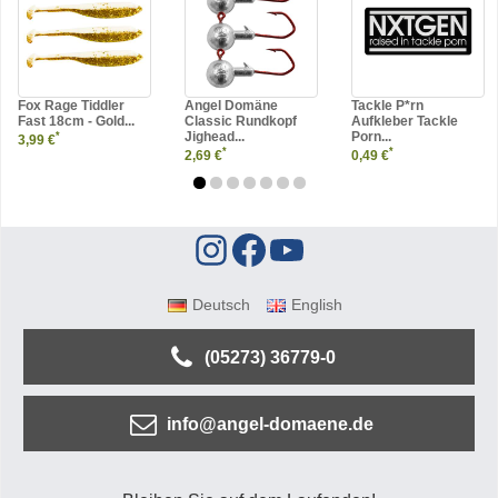
Fox Rage Tiddler
Angel Domäne
Tackle P*rn
Fast 18cm - Gold...
Classic Rundkopf
Aufkleber Tackle
Jighead...
Porn...
*
3,99 €
*
*
2,69 €
0,49 €
Deutsch
English
(05273) 36779-0
info@angel-domaene.de