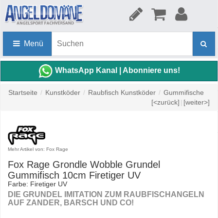
Menü
WhatsApp Kanal | Abonniere uns!
Startseite
/
Kunstköder
/
Raubfisch Kunstköder
/
Gummifische
[<zurück]
|
[weiter>]
Mehr Artikel von: Fox Rage
Fox Rage Grondle Wobble Grundel
Gummifisch 10cm Firetiger UV
Farbe: Firetiger UV
DIE GRUNDEL IMITATION ZUM RAUBFISCHANGELN
AUF ZANDER, BARSCH UND CO!