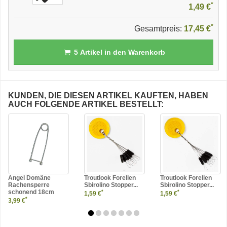
*
1,49 €
*
Gesamtpreis:
17,45 €
5
Artikel in den Warenkorb
KUNDEN, DIE DIESEN ARTIKEL KAUFTEN, HABEN
AUCH FOLGENDE ARTIKEL BESTELLT:
Angel Domäne
Troutlook Forellen
Troutlook Forellen
Rachensperre
Sbirolino Stopper...
Sbirolino Stopper...
schonend 18cm
*
*
1,59 €
1,59 €
*
3,99 €