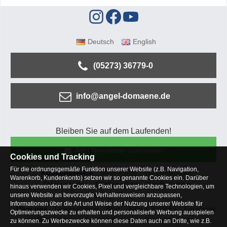
Deutsch
English
(05273) 36779-0
info@angel-domaene.de
Bleiben Sie auf dem Laufenden!
Jetzt Newsletter abonnieren
Cookies und Tracking
Für die ordnungsgemäße Funktion unserer Website (z.B. Navigation,
Kundenservice
Mein Konto
Versandkosten
Warenkorb, Kundenkonto) setzen wir so genannte Cookies ein. Darüber
Zahlungsarten
Rücksendung
Kaufberatung
hinaus verwenden wir Cookies, Pixel und vergleichbare Technologien, um
Häufige Fragen
unsere Website an bevorzugte Verhaltensweisen anzupassen,
Informationen über die Art und Weise der Nutzung unserer Website für
Über uns
Unternehmen
Blog
Jobs & Praktika
Facebook
Optimierungszwecke zu erhalten und personalisierte Werbung ausspielen
Osterfeldsee
Archiv
Sitemap
Kontaktformular
zu können. Zu Werbezwecke können diese Daten auch an Dritte, wie z.B.