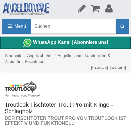
Menü
WhatsApp Kanal | Abonniere uns!
Startseite
/
Angelzubehör
/
Angelkescher, Landehilfen &
Zubehör
/
Fischtöter
[<zurück]
|
[weiter>]
Mehr Artikel von: Troutlook
Troutlook Fischtöter Trout Pro mit Klinge -
Schlagholz
DER FISCHTÖTER TROUT PRO VON TROUTLOOK IST
EFFEKTIV UND FUNKTIONELL