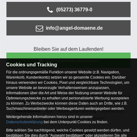
(05273) 36779-0
info@angel-domaene.de
Bleiben Sie auf dem Laufenden!
Jetzt Newsletter abonnieren
Cookies und Tracking
Für die ordnungsgemäße Funktion unserer Website (z.B. Navigation,
Kundenservice
Mein Konto
Versandkosten
Warenkorb, Kundenkonto) setzen wir so genannte Cookies ein. Darüber
Zahlungsarten
Rücksendung
Kaufberatung
hinaus verwenden wir Cookies, Pixel und vergleichbare Technologien, um
Häufige Fragen
unsere Website an bevorzugte Verhaltensweisen anzupassen,
Informationen über die Art und Weise der Nutzung unserer Website für
Über uns
Unternehmen
Blog
Jobs & Praktika
Facebook
Optimierungszwecke zu erhalten und personalisierte Werbung ausspielen
Osterfeldsee
Archiv
Sitemap
Kontaktformular
zu können. Zu Werbezwecke können diese Daten auch an Dritte, wie z.B.
Suchmaschinenanbieter oder Werbeagenturen weitergegeben werden.
Rechtliches
AGB
Widerrufsbelehrung
Datenschutz
Weitergehende Informationen hierzu sind in unserer
Altbatterie-Entsorgung
Impressum
Datenschutzerklärung
bei dem Unterpunkt Cookies zu finden.
Bitte wählen Sie nachfolgend, welche Cookies gesetzt werden dürfen, und
Zur Desktop Webseite
bestätigen Sie dies durch "Auswahl bestätigen" oder akzeptieren Sie alle