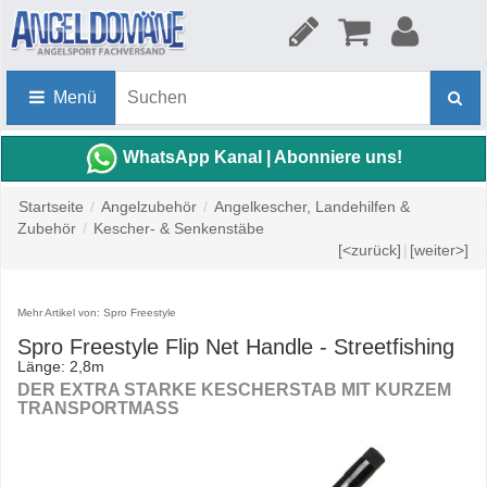
Menü
WhatsApp Kanal | Abonniere uns!
Startseite
/
Angelzubehör
/
Angelkescher, Landehilfen &
Zubehör
/
Kescher- & Senkenstäbe
[<zurück]
|
[weiter>]
Mehr Artikel von: Spro Freestyle
Spro Freestyle Flip Net Handle - Streetfishing
Länge: 2,8m
DER EXTRA STARKE KESCHERSTAB MIT KURZEM
TRANSPORTMASS