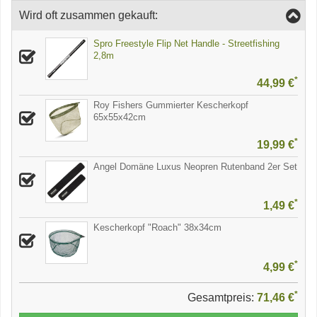
Wird oft zusammen gekauft:
Spro Freestyle Flip Net Handle - Streetfishing
2,8m
*
44,99 €
Roy Fishers Gummierter Kescherkopf
65x55x42cm
*
19,99 €
Angel Domäne Luxus Neopren Rutenband 2er Set
*
1,49 €
Kescherkopf "Roach" 38x34cm
*
4,99 €
*
Gesamtpreis:
71,46 €